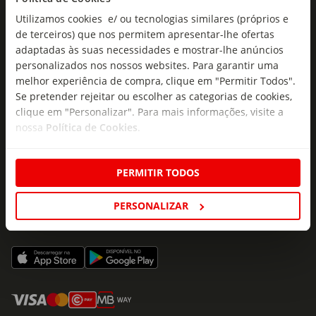
Subscrever
mail
Utilizamos cookies e/ ou tecnologias similares (próprios e
de terceiros) que nos permitem apresentar-lhe ofertas
adaptadas às suas necessidades e mostrar-lhe anúncios
personalizados nos nossos websites. Para garantir uma
melhor experiência de compra, clique em "Permitir Todos".
Se pretender rejeitar ou escolher as categorias de cookies,
clique em "Personalizar". Para mais informações, visite a
Fale Connosco
nossa
Política de Cookies
.
Formulário de Contacto
218 247 247
PERMITIR TODOS
(Chamada para a rede fixa nacional)
PERSONALIZAR