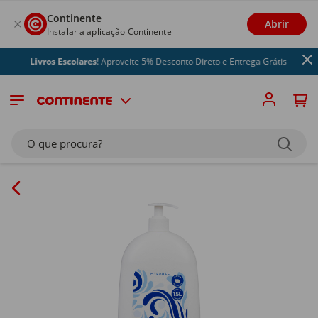
Continente
Abrir
Instalar a aplicação Continente
Livros Escolares
! Aproveite 5% Desconto Direto e Entrega Grátis
O que procura?