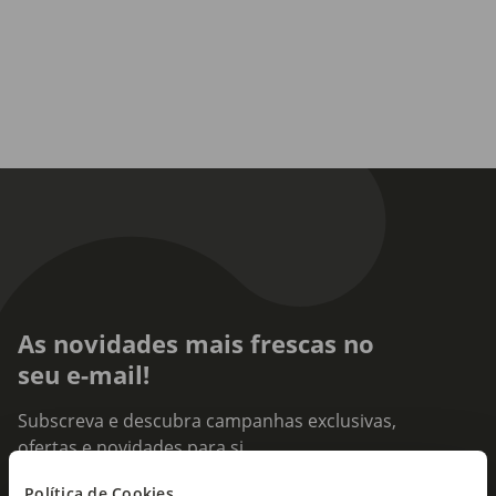
As novidades mais frescas no
seu e-mail!
Subscreva e descubra campanhas exclusivas,
ofertas e novidades para si.
Insira o seu e-
Política de Cookies