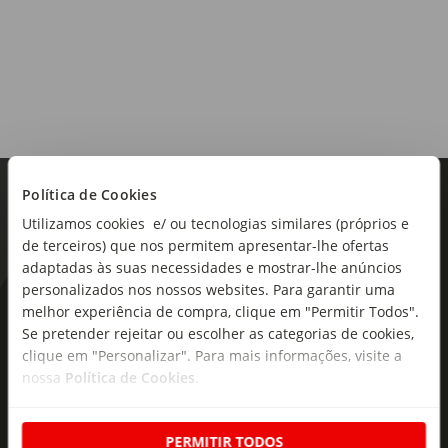
Origem:
Portugal
Região:
Tejo
Tipo de produto:
Vinho Tinto
Política de Cookies
Utilizamos cookies e/ ou tecnologias similares (próprios e
de terceiros) que nos permitem apresentar-lhe ofertas
adaptadas às suas necessidades e mostrar-lhe anúncios
personalizados nos nossos websites. Para garantir uma
As novidades mais frescas no
melhor experiência de compra, clique em "Permitir Todos".
Se pretender rejeitar ou escolher as categorias de cookies,
seu e-mail!
clique em "Personalizar". Para mais informações, visite a
nossa
Política de Cookies
.
Subscreva e descubra campanhas exclusivas,
ofertas e novidades para si.
PERMITIR TODOS
Insira o seu e-