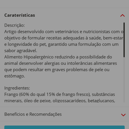
Caraterísticas
Descrição:
Artigo desenvolvido com veterinários e nutricionistas com o
objetivo de formular receitas adequadas à saúde, bem-estar
e longevidade do pet, garantido uma formulação com um
sabor agradável.
Alimento Hipoalergénico reduzindo a possibilidade do
animal desenvolver alergias ou intolerâncias alimentares
que podem resultar em graves problemas de pele ou
estômago.
Ingredientes:
Frango (60% do qual 15% de frango fresco), substâncias
minerais, óleo de peixe, oligossacarídeos, betaglucanos,
cravinho, cúrcuma, naringina de extrato de citrus.
Benefícios e Recomendações
Informação Nutricional:
Constituintes analíticos: Proteína bruta 9,5%; Fibra bruta