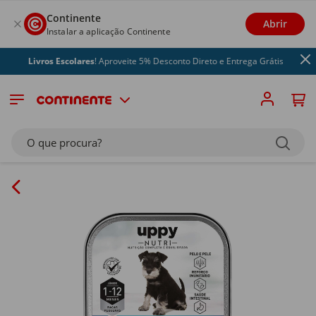
Continente
Abrir
Instalar a aplicação Continente
Livros Escolares
! Aproveite 5% Desconto Direto e Entrega Grátis
O que procura?