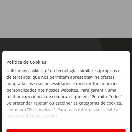
Origem:
Portugal
Região:
Beira Interior
Política de Cookies
Tipo de produto:
Utilizamos cookies e/ ou tecnologias similares (próprios e
Vinho Tinto
de terceiros) que nos permitem apresentar-lhe ofertas
As novidades mais frescas no
adaptadas às suas necessidades e mostrar-lhe anúncios
Notas de Prova:
personalizados nos nossos websites. Para garantir uma
seu e-mail!
Frutado, macio, elegante e harmonioso, sendo
melhor experiência de compra, clique em "Permitir Todos".
predominante em frutos vermelhos frescos.
Se pretender rejeitar ou escolher as categorias de cookies,
Subscreva e descubra campanhas exclusivas,
clique em "Personalizar". Para mais informações, visite a
ofertas e novidades para si.
nossa
Política de Cookies
.
Insira o seu e-
Subscrever
mail