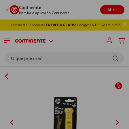
Continente
Abrir
Instalar a aplicação Continente
Último dia! Aproveite
ENTREGA GRÁTIS
! Código: ENTREGA (min 50€)
O que procura?