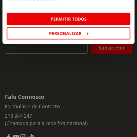
As novidades mais frescas no
seu e-mail!
PERMITIR TODOS
Subscreva e descubra campanhas exclusivas,
ofertas e novidades para si.
PERSONALIZAR
Insira o seu e-
Subscrever
mail
Fale Connosco
Formulário de Contacto
218 247 247
(Chamada para a rede fixa nacional)