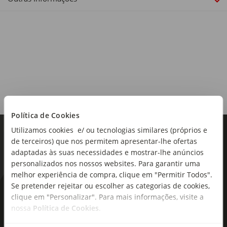
Alergénios:
Contém sulfitos.
Origem:
Portugal
Região:
Política de Cookies
Douro
Utilizamos cookies e/ ou tecnologias similares (próprios e
de terceiros) que nos permitem apresentar-lhe ofertas
Castas:
adaptadas às suas necessidades e mostrar-lhe anúncios
Pinot Noir
personalizados nos nossos websites. Para garantir uma
melhor experiência de compra, clique em "Permitir Todos".
Teor alcoólico:
Se pretender rejeitar ou escolher as categorias de cookies,
12,5%
As novidades mais frescas no
clique em "Personalizar". Para mais informações, visite a
seu e-mail!
nossa
Política de Cookies
.
Tipo de produto:
Espumante