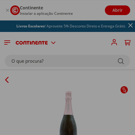
Continente
Abrir
Instalar a aplicação Continente
Livros Escolares
! Aproveite 5% Desconto Direto e Entrega Grátis
O que procura?