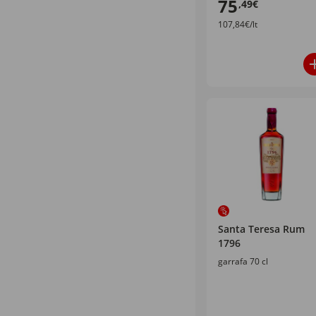
75
,49€
107,84€/lt
Santa Teresa Rum
1796
garrafa 70 cl