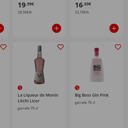
19
16
,99€
,59€
28,56€/lt
23,70€/lt
La Liqueur de Monin
Big Boss Gin Pink
Litchi Licor
garrafa 70 cl
garrafa 70 cl