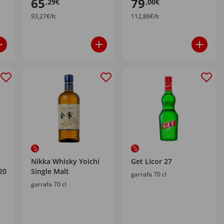
65
79
,29€
,00€
93,27€/lt
112,86€/lt
Nikka Whisky Yoichi
Get Licor 27
20
Single Malt
garrafa 70 cl
garrafa 70 cl