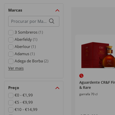
Marcas
Procurar
por
marcas
3 Sombreros
(1)
Refine by Marcas: 3 Sombreros
Aberfeldy
(1)
Refine by Marcas: Aberfeldy
Aberlour
(1)
Refine by Marcas: Aberlour
Adamus
(1)
Refine by Marcas: Adamus
Adega de Borba
(2)
Refine by Marcas: Adega de Borba
Ver mais
Aguardente CR&F Fi
Preço
& Rare
garrafa 70 cl
€0 - €1,99
Refine by Preço: €0 - €1,99
€5 - €9,99
Refine by Preço: €5 - €9,99
€10 - €14,99