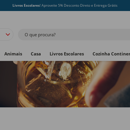
Livros Escolares
! Aproveite 5% Desconto Direto e Entrega Grátis
O que procura?
Animais
Casa
Livros Escolares
Cozinha Contine