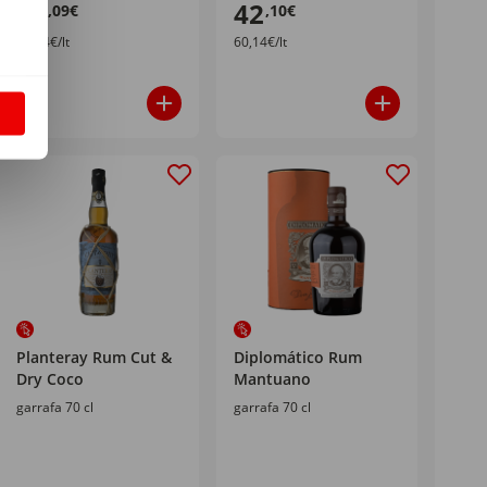
18
42
,09€
,10€
25,84€/lt
60,14€/lt
S
Planteray Rum Cut &
Diplomático Rum
Dry Coco
Mantuano
garrafa 70 cl
garrafa 70 cl