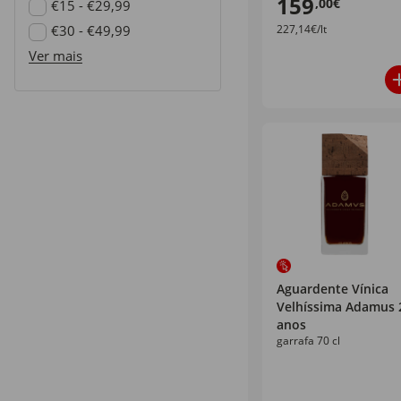
159
,00€
Refine by Preço: €10 - €14,99
€15 - €29,99
Refine by Preço: €15 - €29,99
€30 - €49,99
227,14€/lt
Refine by Preço: €30 - €49,99
Ver mais
Aguardente Vínica
Velhíssima Adamus 
anos
garrafa 70 cl