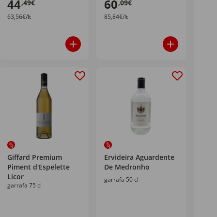
44
60
,49€
,09€
63,56€/lt
85,84€/lt
Giffard Premium
Ervideira Aguardente
Piment d'Espelette
De Medronho
Licor
garrafa 50 cl
garrafa 75 cl