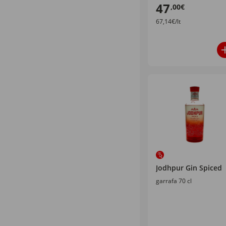
47
,00€
67,14€/lt
Jodhpur Gin Spiced
garrafa 70 cl