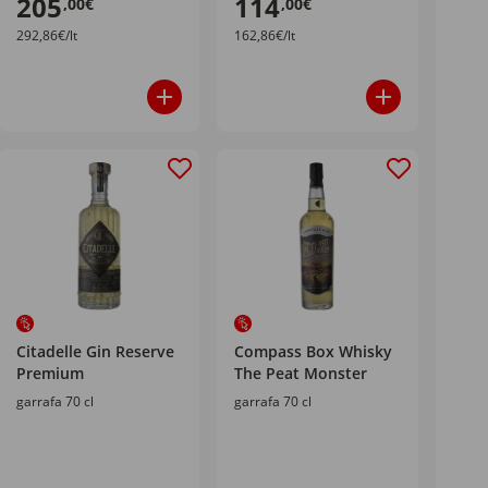
205
114
,00€
,00€
292,86€/lt
162,86€/lt
Citadelle Gin Reserve
Compass Box Whisky
Premium
The Peat Monster
garrafa 70 cl
garrafa 70 cl