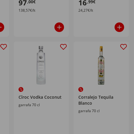
97
16
,00€
,99€
138,57€/lt
24,27€/lt
Cîroc Vodka Coconut
Corralejo Tequila
Blanco
garrafa 70 cl
garrafa 70 cl