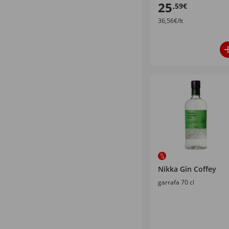
25
,59€
36,56€/lt
Nikka Gin Coffey
garrafa 70 cl