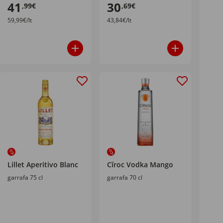
41
30
,99€
,69€
59,99€/lt
43,84€/lt
Lillet Aperitivo Blanc
Cîroc Vodka Mango
garrafa 75 cl
garrafa 70 cl