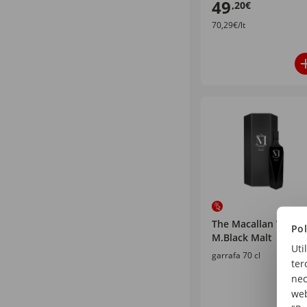
49
,20€
70,29€/lt
The Macallan Whisk
Pol
M.Black Malt
Uti
garrafa 70 cl
ter
nec
web