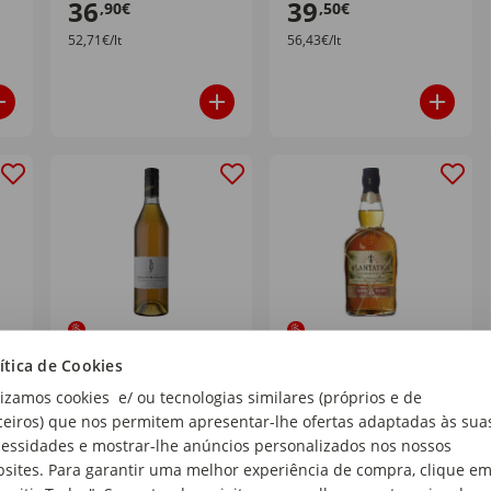
36
39
,90€
,50€
52,71€/lt
56,43€/lt
y
Giffard Premium
Plantation Rum
ítica de Cookies
Vanille de
Barbados 5 Anos
lizamos cookies e/ ou tecnologias similares (próprios e de
Madagascar Licor
garrafa 70 cl
ceiros) que nos permitem apresentar-lhe ofertas adaptadas às sua
garrafa 70 cl
essidades e mostrar-lhe anúncios personalizados nos nossos
sites. Para garantir uma melhor experiência de compra, clique e