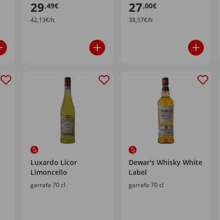
29
27
,49€
,00€
42,13€/lt
38,57€/lt
Luxardo Licor
Dewar's Whisky White
Limoncello
Label
garrafa 70 cl
garrafa 70 cl