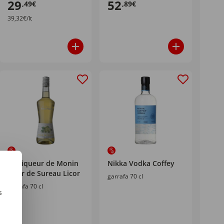
29
52
,49€
,89€
39,32€/lt
La Liqueur de Monin
Nikka Vodka Coffey
Fleur de Sureau Licor
garrafa 70 cl
garrafa 70 cl
s
m