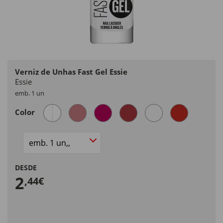
Verniz de Unhas Fast Gel Essie
Essie
emb. 1 un
Color
Size
DESDE
2
,44€