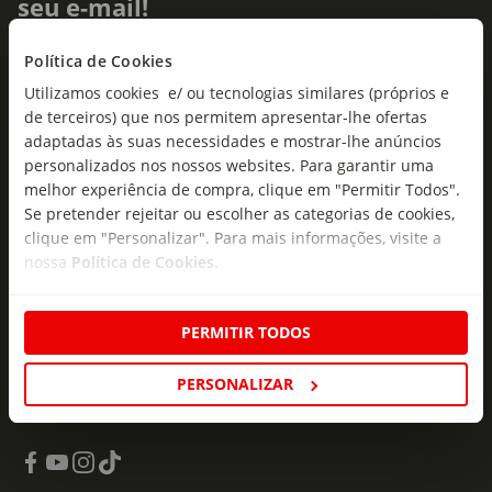
seu e-mail!
Subscreva e descubra campanhas exclusivas,
Política de Cookies
ofertas e novidades para si.
Utilizamos cookies e/ ou tecnologias similares (próprios e
de terceiros) que nos permitem apresentar-lhe ofertas
Insira o seu e-
Subscrever
mail
adaptadas às suas necessidades e mostrar-lhe anúncios
personalizados nos nossos websites. Para garantir uma
melhor experiência de compra, clique em "Permitir Todos".
Se pretender rejeitar ou escolher as categorias de cookies,
clique em "Personalizar". Para mais informações, visite a
nossa
Política de Cookies
.
Fale Connosco
PERMITIR TODOS
Formulário de Contacto
PERSONALIZAR
218 247 247
(Chamada para a rede fixa nacional)