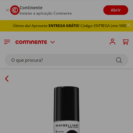
Continente
Abrir
Instalar a aplicação Continente
Último dia! Aproveite
ENTREGA GRÁTIS
! Código: ENTREGA (min 50€)
O que procura?