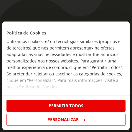
As novidades mais frescas no
Política de Cookies
seu e-mail!
Utilizamos cookies e/ ou tecnologias similares (próprios e
Subscreva e descubra campanhas exclusivas,
de terceiros) que nos permitem apresentar-lhe ofertas
ofertas e novidades para si.
adaptadas às suas necessidades e mostrar-lhe anúncios
personalizados nos nossos websites. Para garantir uma
Insira o seu e-
melhor experiência de compra, clique em "Permitir Todos".
Subscrever
mail
Se pretender rejeitar ou escolher as categorias de cookies,
clique em "Personalizar". Para mais informações, visite a
nossa
Política de Cookies
.
PERMITIR TODOS
Fale Connosco
PERSONALIZAR
Formulário de Contacto