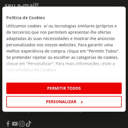
seu e-mail!
Subscreva e descubra campanhas exclusivas,
Política de Cookies
ofertas e novidades para si.
Utilizamos cookies e/ ou tecnologias similares (próprios e
de terceiros) que nos permitem apresentar-lhe ofertas
Insira o seu e-
adaptadas às suas necessidades e mostrar-lhe anúncios
Subscrever
mail
personalizados nos nossos websites. Para garantir uma
melhor experiência de compra, clique em "Permitir Todos".
Se pretender rejeitar ou escolher as categorias de cookies,
clique em "Personalizar". Para mais informações, visite a
nossa
Política de Cookies
.
Fale Connosco
PERMITIR TODOS
Formulário de Contacto
PERSONALIZAR
218 247 247
(Chamada para a rede fixa nacional)