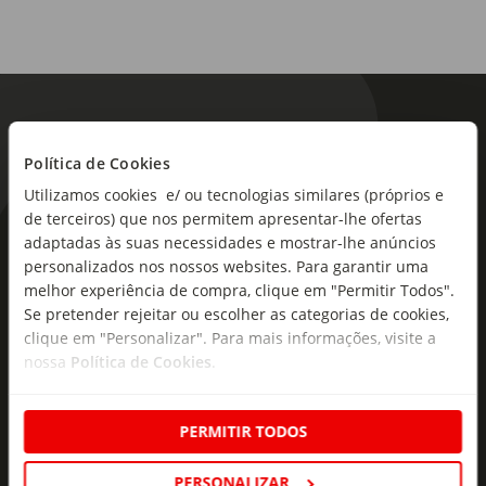
Política de Cookies
Utilizamos cookies e/ ou tecnologias similares (próprios e
de terceiros) que nos permitem apresentar-lhe ofertas
As novidades mais frescas no
adaptadas às suas necessidades e mostrar-lhe anúncios
personalizados nos nossos websites. Para garantir uma
seu e-mail!
melhor experiência de compra, clique em "Permitir Todos".
Se pretender rejeitar ou escolher as categorias de cookies,
Subscreva e descubra campanhas exclusivas,
clique em "Personalizar". Para mais informações, visite a
ofertas e novidades para si.
nossa
Política de Cookies
.
Insira o seu e-
Subscrever
mail
PERMITIR TODOS
PERSONALIZAR