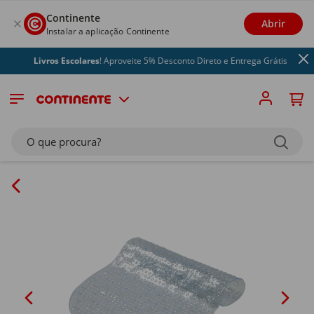
Continente
Abrir
Instalar a aplicação Continente
Livros Escolares
! Aproveite 5% Desconto Direto e Entrega Grátis
O que procura?