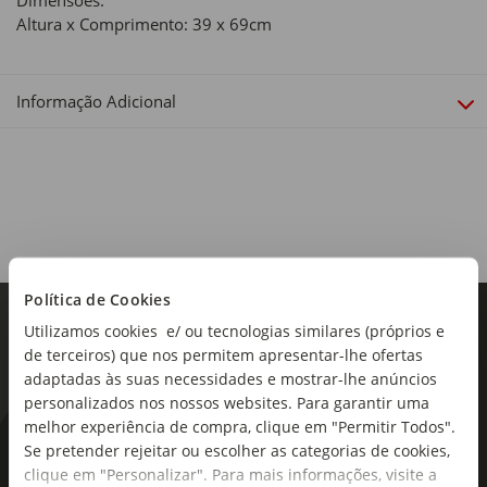
Dimensões:
Altura x Comprimento: 39 x 69cm
Informação Adicional
Política de Cookies
Utilizamos cookies e/ ou tecnologias similares (próprios e
de terceiros) que nos permitem apresentar-lhe ofertas
adaptadas às suas necessidades e mostrar-lhe anúncios
personalizados nos nossos websites. Para garantir uma
melhor experiência de compra, clique em "Permitir Todos".
As novidades mais frescas no
Se pretender rejeitar ou escolher as categorias de cookies,
clique em "Personalizar". Para mais informações, visite a
seu e-mail!