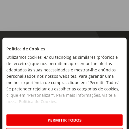
Política de Cookies
Utilizamos cookies e/ ou tecnologias similares (próprios e
de terceiros) que nos permitem apresentar-lhe ofertas
adaptadas às suas necessidades e mostrar-lhe anúncios
As novidades mais frescas no
personalizados nos nossos websites. Para garantir uma
melhor experiência de compra, clique em "Permitir Todos".
seu e-mail!
Se pretender rejeitar ou escolher as categorias de cookies,
clique em "Personalizar". Para mais informações, visite a
Subscreva e descubra campanhas exclusivas,
nossa
Política de Cookies
.
ofertas e novidades para si.
Insira o seu e-
Subscrever
mail
PERMITIR TODOS