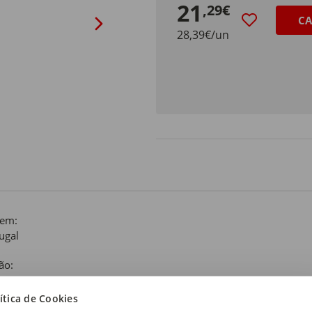
21
,29€
CA
28,39€/un
gem:
ugal
ão:
as
ítica de Cookies
 de produto: