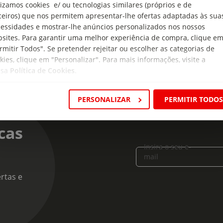
lizamos cookies e/ ou tecnologias similares (próprios e de
o Branco
ceiros) que nos permitem apresentar-lhe ofertas adaptadas às sua
essidades e mostrar-lhe anúncios personalizados nos nossos
sites. Para garantir uma melhor experiência de compra, clique e
rmitir Todos". Se pretender rejeitar ou escolher as categorias de
kies, clique em "Personalizar". Para mais informações, visite a
ssa
Política de Cookies
.
PERSONALIZAR
PERMITIR TODO
cas
Insira o seu e-
mail
rtas e