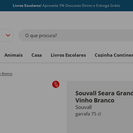
Livros Escolares
! Aproveite 5% Desconto Direto e Entrega Grátis
O que procura?
Animais
Casa
Livros Escolares
Cozinha Contine
o Branco
Souvall Seara Gran
Vinho Branco
Souvall
garrafa 75 cl