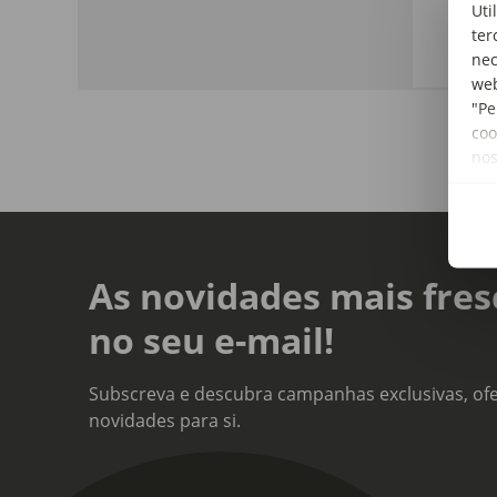
Uti
Vinh
ter
nec
web
"Pe
coo
no
As novidades mais fres
no seu e-mail!
Subscreva e descubra campanhas exclusivas, ofe
novidades para si.