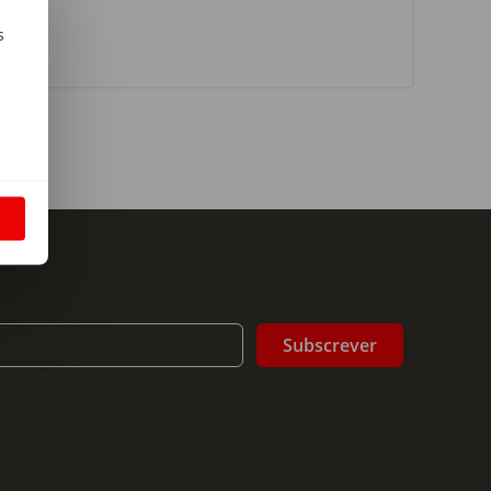
s
m
S
Subscrever