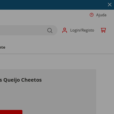
Ajuda
Login/Registo
nte
os Queijo Cheetos