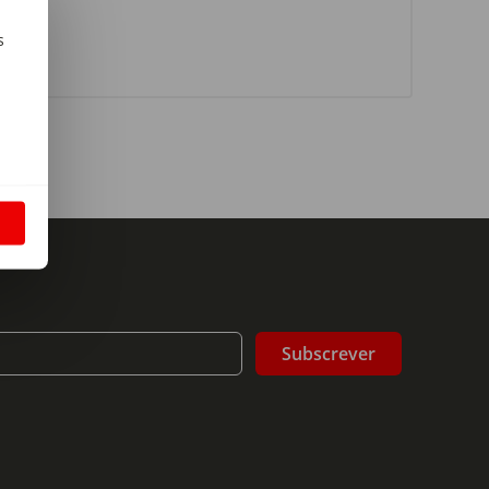
s
m
S
Subscrever