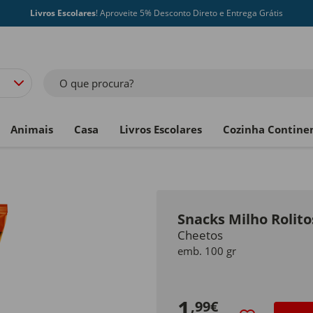
Livros Escolares
! Aproveite 5% Desconto Direto e Entrega Grátis
O que procura?
Animais
Casa
Livros Escolares
Cozinha Contine
Snacks Milho Rolit
Cheetos
emb. 100 gr
1
,99€