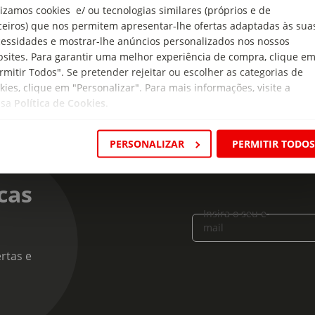
 de produto:
lizamos cookies e/ ou tecnologias similares (próprios e de
ks Salgados
ceiros) que nos permitem apresentar-lhe ofertas adaptadas às sua
essidades e mostrar-lhe anúncios personalizados nos nossos
sites. Para garantir uma melhor experiência de compra, clique e
rmitir Todos". Se pretender rejeitar ou escolher as categorias de
kies, clique em "Personalizar". Para mais informações, visite a
ssa
Política de Cookies
.
PERSONALIZAR
PERMITIR TODO
cas
Insira o seu e-
mail
rtas e