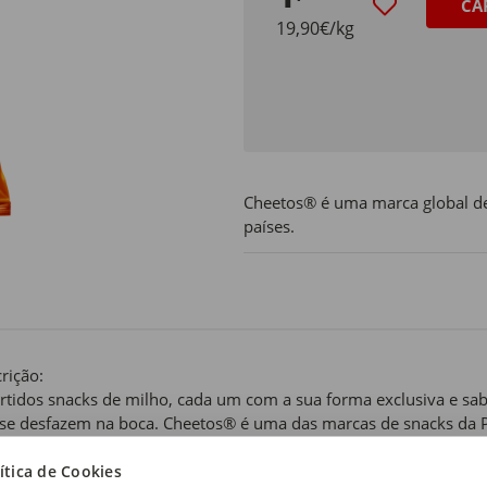
CA
19,90€/kg
Cheetos® é uma marca global de
países.
rição:
rtidos snacks de milho, cada um com a sua forma exclusiva e sabor
se desfazem na boca. Cheetos® é uma das marcas de snacks da Pe
o Chester como principal protagonista.
ítica de Cookies