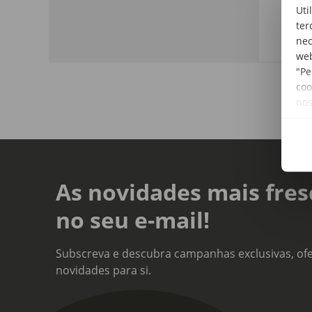
Tipo
Uti
Snac
ter
nec
web
"Pe
coo
no
As novidades mais fres
no seu e-mail!
Subscreva e descubra campanhas exclusivas, ofe
novidades para si.