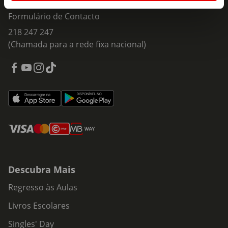
Fale Connosco
Formulário de Contacto
218 247 247
(Chamada para a rede fixa nacional)
Descubra Mais
Regresso às Aulas
Livros Escolares
Singles' Day