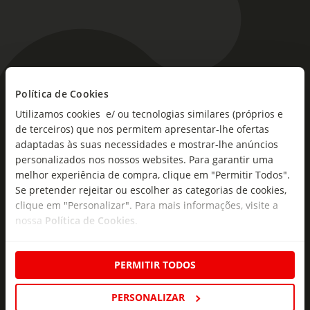
As novidades mais frescas no
Política de Cookies
seu e-mail!
Utilizamos cookies e/ ou tecnologias similares (próprios e
de terceiros) que nos permitem apresentar-lhe ofertas
Subscreva e descubra campanhas exclusivas,
adaptadas às suas necessidades e mostrar-lhe anúncios
personalizados nos nossos websites. Para garantir uma
ofertas e novidades para si.
melhor experiência de compra, clique em "Permitir Todos".
Insira o seu e-
Se pretender rejeitar ou escolher as categorias de cookies,
Subscrever
mail
clique em "Personalizar". Para mais informações, visite a
nossa
Política de Cookies
.
PERMITIR TODOS
PERSONALIZAR