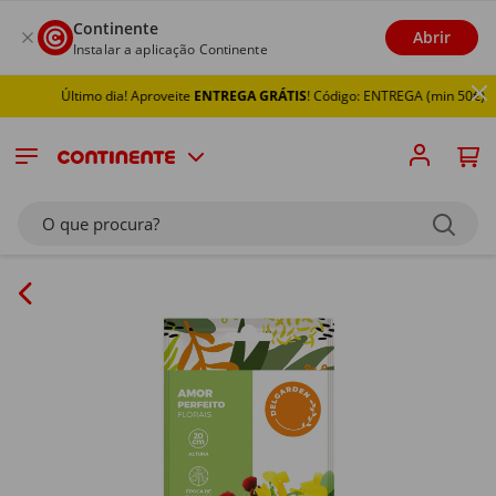
Continente
Abrir
Instalar a aplicação Continente
Último dia! Aproveite
ENTREGA GRÁTIS
! Código: ENTREGA (min 50€)
O que procura?