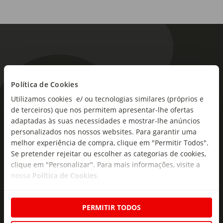
Política de Cookies
Utilizamos cookies e/ ou tecnologias similares (próprios e
As novidades mais frescas no
de terceiros) que nos permitem apresentar-lhe ofertas
seu e-mail!
adaptadas às suas necessidades e mostrar-lhe anúncios
personalizados nos nossos websites. Para garantir uma
Subscreva e descubra campanhas exclusivas,
melhor experiência de compra, clique em "Permitir Todos".
ofertas e novidades para si.
Se pretender rejeitar ou escolher as categorias de cookies,
clique em "Personalizar". Para mais informações, visite a
Insira o seu e-
nossa
Política de Cookies
.
Subscrever
mail
PERMITIR TODOS