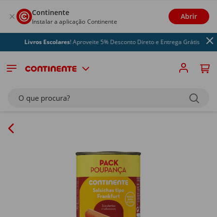
Continente
Abrir
Instalar a aplicação Continente
Livros Escolares
! Aproveite 5% Desconto Direto e Entrega Grátis
O que procura?