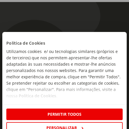
Política de Cookies
As novidades mais frescas no
Utilizamos cookies e/ ou tecnologias similares (próprios e
seu e-mail!
de terceiros) que nos permitem apresentar-lhe ofertas
adaptadas às suas necessidades e mostrar-lhe anúncios
Subscreva e descubra campanhas exclusivas,
personalizados nos nossos websites. Para garantir uma
ofertas e novidades para si.
melhor experiência de compra, clique em "Permitir Todos".
Se pretender rejeitar ou escolher as categorias de cookies,
Insira o seu e-
clique em "Personalizar". Para mais informações, visite a
Subscrever
mail
nossa
Política de Cookies
.
PERMITIR TODOS
PERSONALIZAR