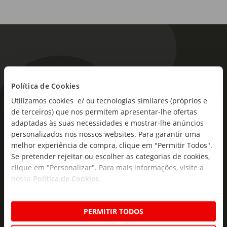
Política de Cookies
Utilizamos cookies e/ ou tecnologias similares (próprios e
As novidades mais frescas no
de terceiros) que nos permitem apresentar-lhe ofertas
seu e-mail!
adaptadas às suas necessidades e mostrar-lhe anúncios
personalizados nos nossos websites. Para garantir uma
Subscreva e descubra campanhas exclusivas,
melhor experiência de compra, clique em "Permitir Todos".
ofertas e novidades para si.
Se pretender rejeitar ou escolher as categorias de cookies,
clique em "Personalizar". Para mais informações, visite a
Insira o seu e-
nossa
Política de Cookies
.
Subscrever
mail
PERMITIR TODOS