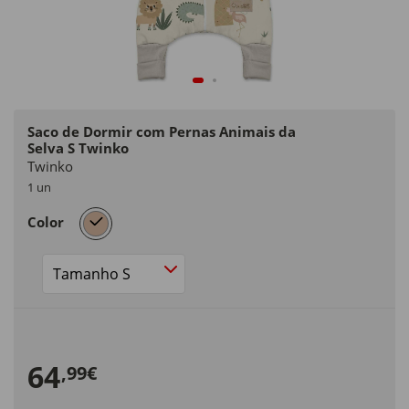
Saco de Dormir com Pernas Animais da
Selva S Twinko
Twinko
1 un
selected
Color
Size
64
,99€