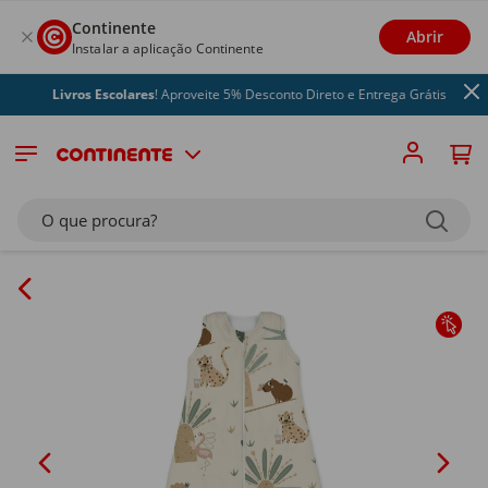
Continente
Abrir
Instalar a aplicação Continente
Livros Escolares
! Aproveite 5% Desconto Direto e Entrega Grátis
O que procura?