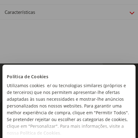
Recarga Escova de Dentes
Características
Recarga compatível:
Compatível com todos os cabos da Oral-B, exceto Pulsonic
e iO.
Política de Cookies
Utilizamos cookies e/ ou tecnologias similares (próprios e
de terceiros) que nos permitem apresentar-lhe ofertas
adaptadas às suas necessidades e mostrar-lhe anúncios
personalizados nos nossos websites. Para garantir uma
As novidades mais frescas no
melhor experiência de compra, clique em "Permitir Todos".
seu e-mail!
Se pretender rejeitar ou escolher as categorias de cookies,
clique em "Personalizar". Para mais informações, visite a
nossa
Política de Cookies
.
Subscreva e descubra campanhas exclusivas,