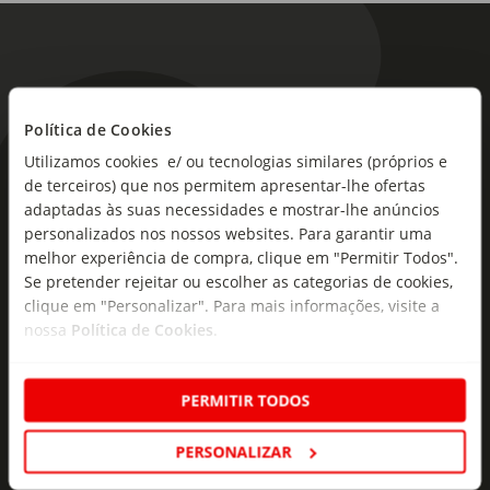
Política de Cookies
Utilizamos cookies e/ ou tecnologias similares (próprios e
As novidades mais frescas no
de terceiros) que nos permitem apresentar-lhe ofertas
seu e-mail!
adaptadas às suas necessidades e mostrar-lhe anúncios
personalizados nos nossos websites. Para garantir uma
Subscreva e descubra campanhas exclusivas,
melhor experiência de compra, clique em "Permitir Todos".
ofertas e novidades para si.
Se pretender rejeitar ou escolher as categorias de cookies,
clique em "Personalizar". Para mais informações, visite a
Insira o seu e-
nossa
Política de Cookies
.
Subscrever
mail
PERMITIR TODOS
PERSONALIZAR