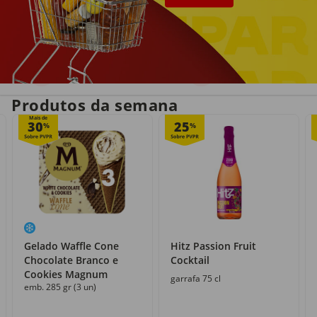
Entrega em casa
Recolha grátis
no próprio dia
com o Click&Go
Produtos da semana
Mais de
30
25
%
%
Gelado Waffle Cone
Hitz Passion Fruit
Chocolate Branco e
Cocktail
Cookies Magnum
garrafa 75 cl
emb. 285 gr (3 un)