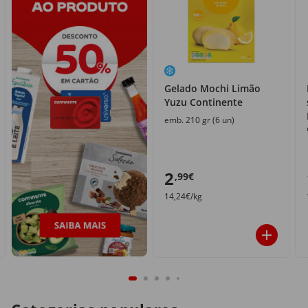
Gelado Mochi Limão
Yuzu Continente
emb. 210 gr (6 un)
2
,99€
14,24€/kg