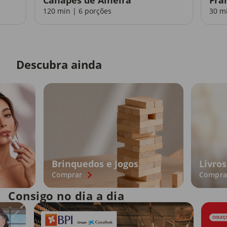
120 min | 6 porções
30 m
Descubra ainda
Brinquedos e Jogos
Livros
Comprar
Compra
Consigo no dia a dia