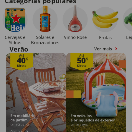
Categorias populares
Cervejas e
Solares e
Vinho Rosé
Le
Frutas
Sidras
Bronzeadores
Verão
Ver mais