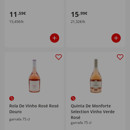
11
15
,59€
,99€
15,45€/lt
21,32€/lt
Rola De Vinho Rosé Rosé
Quinta De Monforte
Douro
Selection Vinho Verde
Rosé
garrafa 75 cl
garrafa 75 cl