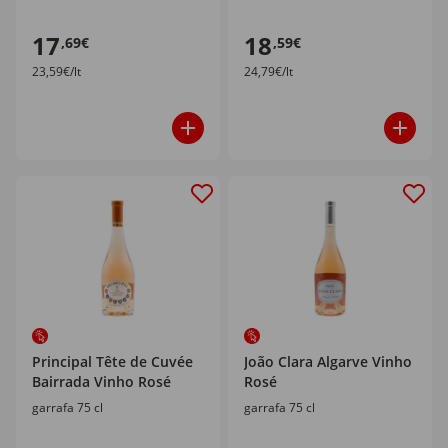
17
18
,69€
,59€
23,59€/lt
24,79€/lt
Principal Tête de Cuvée
João Clara Algarve Vinho
Bairrada Vinho Rosé
Rosé
garrafa 75 cl
garrafa 75 cl