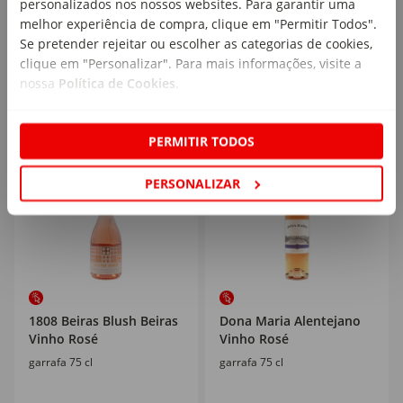
personalizados nos nossos websites. Para garantir uma
melhor experiência de compra, clique em "Permitir Todos".
15
6
,69€
,49€
Se pretender rejeitar ou escolher as categorias de cookies,
20,92€/lt
8,65€/un
clique em "Personalizar". Para mais informações, visite a
nossa
Política de Cookies
.
PERMITIR TODOS
PERSONALIZAR
1808 Beiras Blush Beiras
Dona Maria Alentejano
Vinho Rosé
Vinho Rosé
garrafa 75 cl
garrafa 75 cl