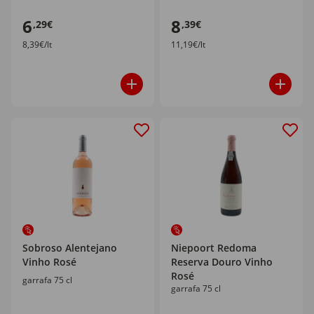
6
8
,29€
,39€
8,39€/lt
11,19€/lt
Sobroso Alentejano
Niepoort Redoma
Vinho Rosé
Reserva Douro Vinho
Rosé
garrafa 75 cl
garrafa 75 cl