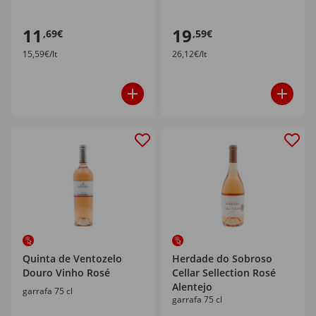
11
19
,69€
,59€
15,59€/lt
26,12€/lt
Quinta de Ventozelo
Herdade do Sobroso
Douro Vinho Rosé
Cellar Sellection Rosé
Alentejo
garrafa 75 cl
garrafa 75 cl