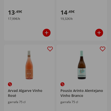
13
14
,49€
,49€
17,99€/lt
19,32€/lt
Arvad Algarve Vinho
Pousio Arinto Alentejano
Rosé
Vinho Branco
garrafa 75 cl
garrafa 75 cl