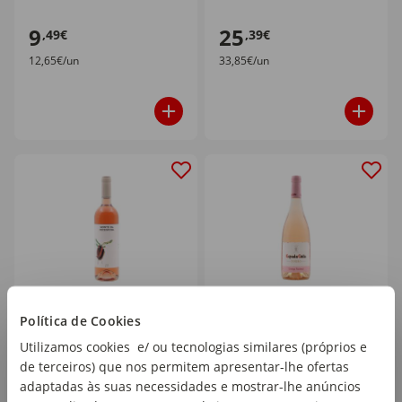
9
25
,49€
,39€
12,65€/un
33,85€/un
Política de Cookies
Monte da Peceguina
Espada Cinta Douro
Alentejano Vinho Rosé
Vinho Rosé
Utilizamos cookies e/ ou tecnologias similares (próprios e
garrafa 75 cl
garrafa 75 cl
de terceiros) que nos permitem apresentar-lhe ofertas
adaptadas às suas necessidades e mostrar-lhe anúncios