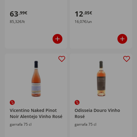
63
12
,99€
,05€
85,32€/lt
16,07€/un
Vicentino Naked Pinot
Odisseia Douro Vinho
Noir Alentejo Vinho Rosé
Rosé
garrafa 75 cl
garrafa 75 cl