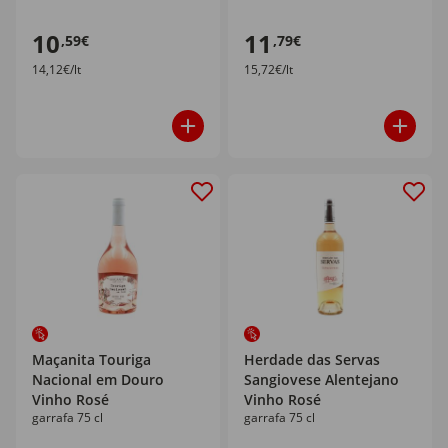
10
11
,59€
,79€
14,12€/lt
15,72€/lt
Maçanita Touriga
Herdade das Servas
Nacional em Douro
Sangiovese Alentejano
Vinho Rosé
Vinho Rosé
garrafa 75 cl
garrafa 75 cl