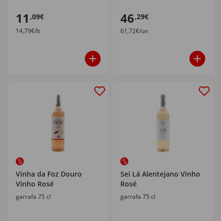
11
46
,09€
,29€
14,79€/lt
61,72€/un
Vinha da Foz Douro
Sei Lá Alentejano Vinho
Vinho Rosé
Rosé
garrafa 75 cl
garrafa 75 cl