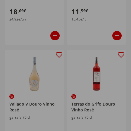
18
11
,69€
,59€
24,92€/un
15,45€/lt
Vallado V Douro Vinho
Terras do Grifo Douro
Rosé
Vinho Rosé
garrafa 75 cl
garrafa 75 cl