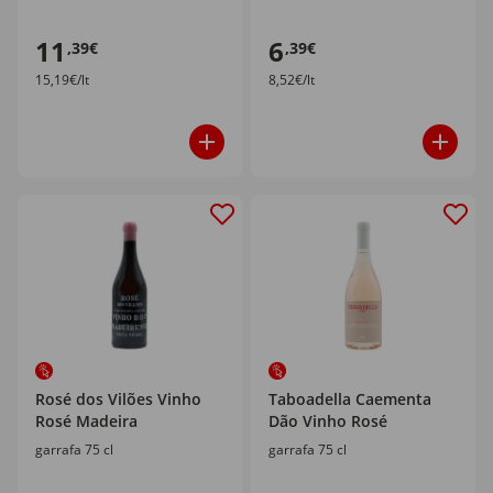
11
6
,39€
,39€
15,19€/lt
8,52€/lt
Rosé dos Vilões Vinho
Taboadella Caementa
Rosé Madeira
Dão Vinho Rosé
garrafa 75 cl
garrafa 75 cl