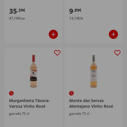
35
9
,39€
,89€
47,19€/un
13,19€/lt
Murganheira Távora-
Monte das Servas
Varosa Vinho Rosé
Alentejano Vinho Rosé
garrafa 75 cl
garrafa 75 cl