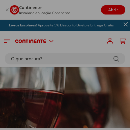
Continente
Abrir
Instalar a aplicação Continente
ros Escolares
! Aproveite 5% Desconto Direto e Entrega Grátis
O que procura?