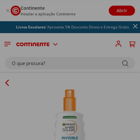
Continente
Abrir
Instalar a aplicação Continente
Livros Escolares
! Aproveite 5% Desconto Direto e Entrega Grátis
O que procura?