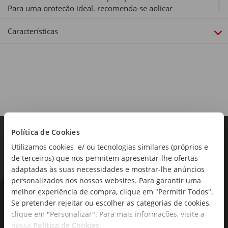
Para uma proteção ideal, recomenda-se aplicar
generosamente antes da exposição e reaplicar após nadar
ou secar-se com a toalha. Este produto é resistente à água,
Características
apto para toda a embalagem eco-responsável fabricada
com materiais 100% reciclados.
Tipo de produto:
Spray
Política de Cookies
Utilizamos cookies e/ ou tecnologias similares (próprios e
de terceiros) que nos permitem apresentar-lhe ofertas
adaptadas às suas necessidades e mostrar-lhe anúncios
personalizados nos nossos websites. Para garantir uma
melhor experiência de compra, clique em "Permitir Todos".
As novidades mais frescas no
Se pretender rejeitar ou escolher as categorias de cookies,
seu e-mail!
clique em "Personalizar". Para mais informações, visite a
nossa
Política de Cookies
.