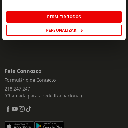
Subscreva e descubra campanhas exclusivas,
ofertas e novidades para si.
PERMITIR TODOS
Insira o seu e-
Subscrever
mail
PERSONALIZAR
Fale Connosco
Formulário de Contacto
218 247 247
(Chamada para a rede fixa nacional)