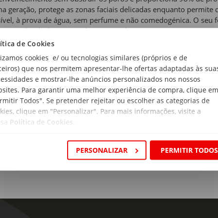
ma geração, protege as zonas faciais delicadas enquanto permite 
sível, à prova de água, sem perfume e não comedogénica. O se
as, sendo ideal para uso diário e reaplicação em movimento. Tex
atológica e oftalmologicamente comprovada, garante proteção sol
ítica de Cookies
cada, em qualquer momento e lugar.
lizamos cookies e/ ou tecnologias similares (próprios e de
ceiros) que nos permitem apresentar-lhe ofertas adaptadas às sua
 de produto:
essidades e mostrar-lhe anúncios personalizados nos nossos
k
sites. Para garantir uma melhor experiência de compra, clique e
rmitir Todos". Se pretender rejeitar ou escolher as categorias de
r de proteção:
kies, clique em "Personalizar". Para mais informações, visite a
 50+
ssa
Política de Cookies
.
PERSONALIZAR
PERMITIR TODO