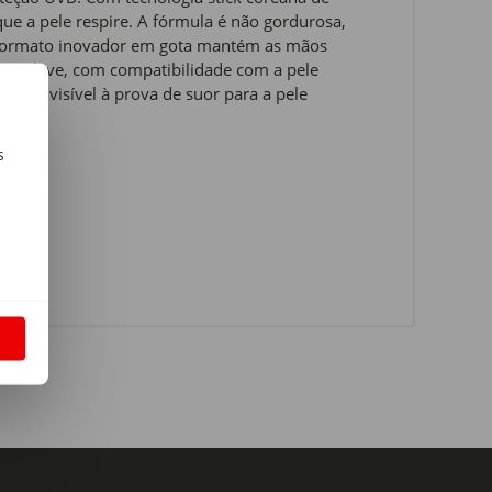
que a pele respire. A fórmula é não gordurosa,
u formato inovador em gota mantém as mãos
tura leve, com compatibilidade com a pele
ar invisível à prova de suor para a pele
s
m
S