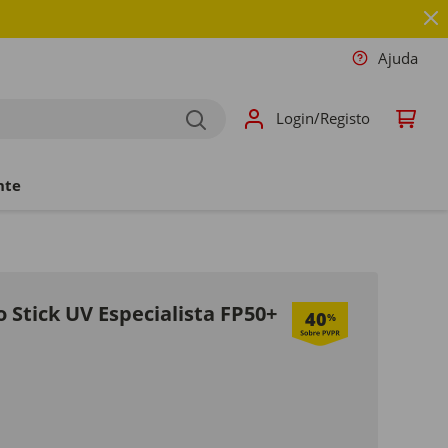
Ajuda
Login/Registo
nte
o Stick UV Especialista FP50+
40
%