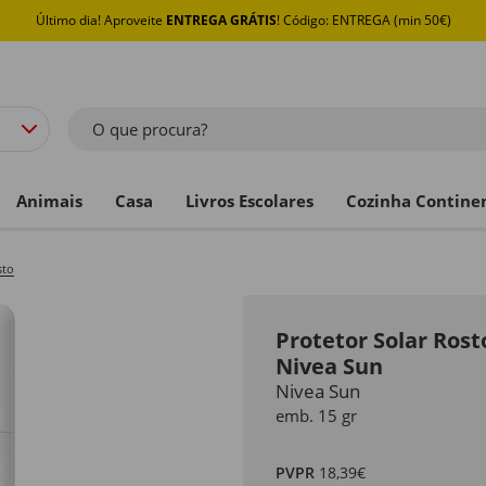
Último dia! Aproveite
ENTREGA GRÁTIS
! Código: ENTREGA (min 50€)
O que procura?
Animais
Casa
Livros Escolares
Cozinha Contine
sto
Protetor Solar Rost
Nivea Sun
Nivea Sun
emb. 15 gr
PVPR
18,39€