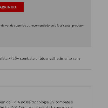
ARRINHO
o de venda sugerido ou recomendado pelo fabricante, produtor
ialista FP50+ combate o fotoenvelhecimento sem
 além do FP. A nossa tecnologia UV combate o
teção UVB. Com tecnologia stick coreana de