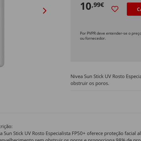
10
,99€
C
Por PVPR deve entender-se o preç
ou fornecedor.
Nivea Sun Stick UV Rosto Espec
obstruir os poros.
rição:
a Sun Stick UV Rosto Especialista FP50+ oferece proteção facial
envelhecimento sem obstruir os poros e proporciona 98% de pro