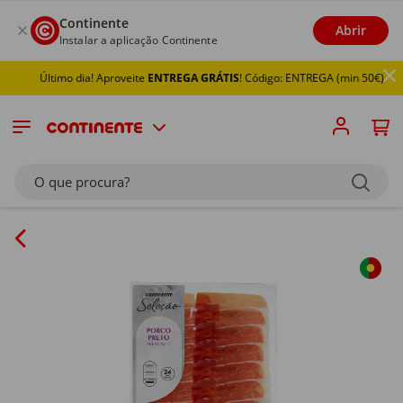
Continente
Abrir
Instalar a aplicação Continente
Último dia! Aproveite
ENTREGA GRÁTIS
! Código: ENTREGA (min 50€)
O que procura?