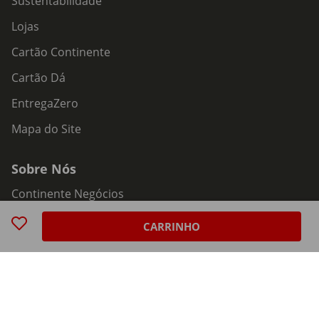
Sustentabilidade
Lojas
Cartão Continente
Cartão Dá
EntregaZero
Mapa do Site
Sobre Nós
Continente Negócios
MC Sonae
CARRINHO
Trabalhar na MC
Continente Siga
Plug&Charge