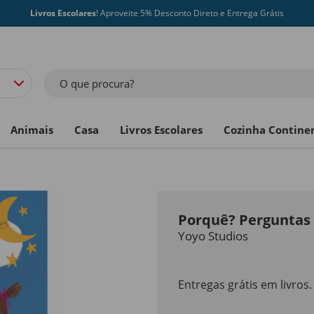
Livros Escolares
! Aproveite 5% Desconto Direto e Entrega Grátis
O que procura?
Animais
Casa
Livros Escolares
Cozinha Contine
Porquê? Perguntas 
Yoyo Studios
Entregas grátis em livros.