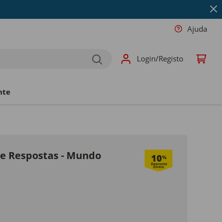
Ajuda
Login/Registo
nte
e Respostas - Mundo
10
%