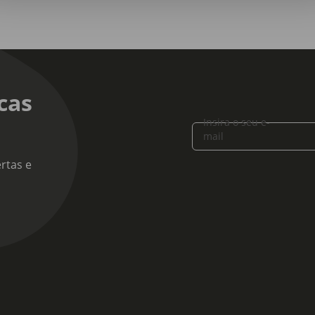
cas
Insira o seu e-
mail
rtas e