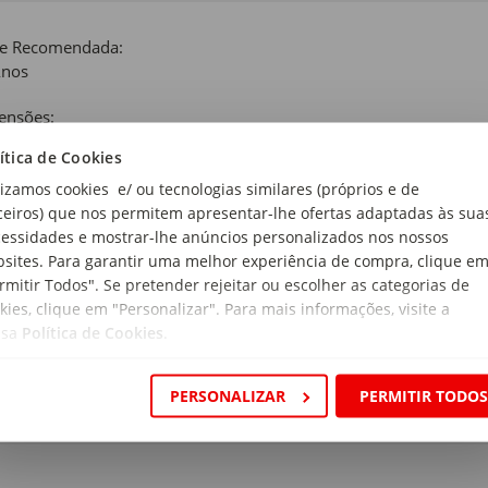
de Recomendada:
Anos
ensões:
 x 23,9 x 1,4cm
ítica de Cookies
r:
lizamos cookies e/ ou tecnologias similares (próprios e de
 Studios
ceiros) que nos permitem apresentar-lhe ofertas adaptadas às sua
essidades e mostrar-lhe anúncios personalizados nos nossos
pse:
sites. Para garantir uma melhor experiência de compra, clique e
coleção repleta de respostas às perguntas favoritas de crianças 
rmitir Todos". Se pretender rejeitar ou escolher as categorias de
 atras das outras… Felizmente, esta série oferece respostas pa
kies, clique em "Personalizar". Para mais informações, visite a
 divertidas, ilustrações fofas e respostas detalhadas, esta série i
ssa
Política de Cookies
.
eça mãe e pai! Algumas perguntas poderão deixar os adultos perpl
eito para os pais com crianças inquisidoras!
PERSONALIZAR
PERMITIR TODO