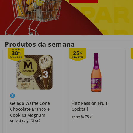
Entrega em casa
Recolha grátis
no próprio dia
com o Click&Go
Produtos da semana
Mais de
30
25
%
%
Gelado Waffle Cone
Hitz Passion Fruit
Chocolate Branco e
Cocktail
Cookies Magnum
garrafa 75 cl
emb. 285 gr (3 un)