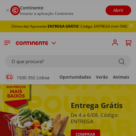
Continente
Abrir
Instalar a aplicação Continente
timo dia! Aproveite
ENTREGA GRÁTIS
! Código: ENTREGA (min 50€)
Supermercado Online
O que procura?
Oportunidades
Verão
Animais
1500-392 Lisboa
Entrega Grátis
De 4 a 6/08. Código:
ENTREGA
COMPRAR