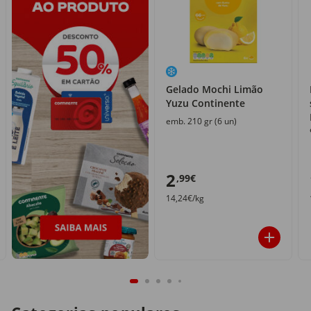
Gelado Mochi Limão
Yuzu Continente
emb. 210 gr (6 un)
2
,99€
14,24€/kg