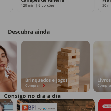
120 min | 6 porções
30 m
Descubra ainda
Brinquedos e Jogos
Livros
Comprar
Compra
Consigo no dia a dia