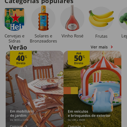
Categorias populares
Cervejas e
Solares e
Vinho Rosé
Le
Frutas
Sidras
Bronzeadores
Verão
Ver mais