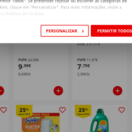
rmitir Todos". Se pretender rejeitar ou escolher as categorias de
kies, clique em "Personalizar". Para mais informações, visite a
ssa
Política de Cookies
.
Abrilhantador
Lava Tudo Líquido
PERSONALIZAR
PERMITIR TODO
Máquina Loiça Finish
Brilhante Madeiras
Sonasol
emb. 1,15 lt
emb. 3 x 1,1 lt
PVPR
24,99€
PVPR
11,97€
9
7
,99€
,79€
8,69€/lt
2,36€/lt
25
25
%
%