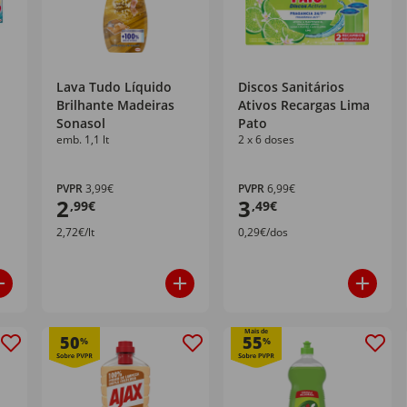
Lava Tudo Líquido
Discos Sanitários
Brilhante Madeiras
Ativos Recargas Lima
Sonasol
Pato
emb. 1,1 lt
2 x 6 doses
PVPR
3,99€
PVPR
6,99€
2
3
,99€
,49€
2,72€/lt
0,29€/dos
Mais de
50
55
%
%