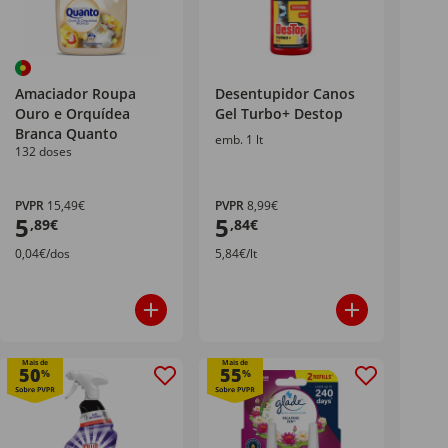
Amaciador Roupa
Desentupidor Canos
Ouro e Orquídea
Gel Turbo+ Destop
Branca Quanto
emb. 1 lt
132 doses
PVPR
15,49€
PVPR
8,99€
5
5
,89€
,84€
0,04€/dos
5,84€/lt
Mais de
Mais de
50
55
%
%