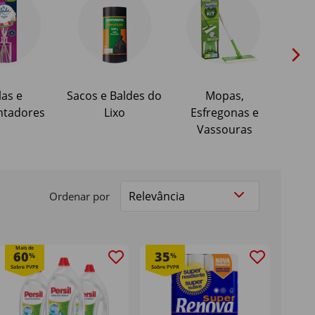
las e
Sacos e Baldes do
Mopas,
Pano
ntadores
Lixo
Esfregonas e
Vassouras
Ordenar por
ue PVPR
Mais de
60
35
%
%