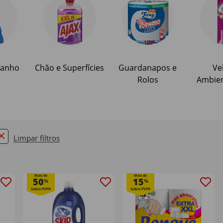
Banho
Chão e Superfícies
Guardanapos e
Ve
Rolos
Ambie
Limpar filtros
emove filter Currently Refined by Oportunidades: Menos q
Mais de
Mais de
50
15
%
%