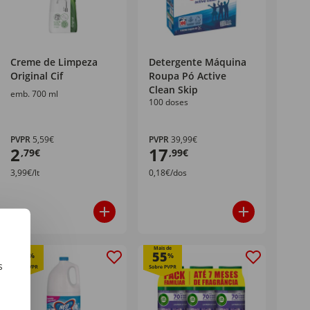
Creme de Limpeza
Detergente Máquina
Original Cif
Roupa Pó Active
Clean Skip
emb. 700 ml
100 doses
PVPR
5,59€
PVPR
39,99€
2
17
,79€
,99€
3,99€/lt
0,18€/dos
Mais de
25
55
%
%
s
m