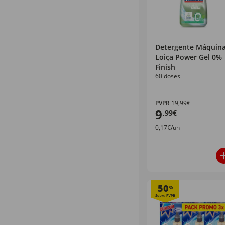
Detergente Máquin
Loiça Power Gel 0%
Finish
60 doses
PVPR
19,99€
9
,99€
0,17€/un
50
%