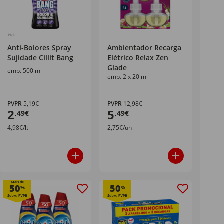
Anti-Bolores Spray
Ambientador Recarga
Sujidade Cillit Bang
Elétrico Relax Zen
Glade
emb. 500 ml
emb. 2 x 20 ml
PVPR
5,19€
PVPR
12,98€
2
5
,49€
,49€
4,98€/lt
2,75€/un
Mais de
50
50
%
%