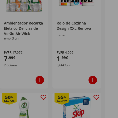
Ambientador Recarga
Rolo de Cozinha
Elétrico Delícias de
Design XXL Renova
Verão Air Wick
3 rolo
emb. 3 un
PVPR
17,97€
PVPR
4,99€
7
1
,99€
,99€
2,66€/un
0,66€/un
50
55
%
%