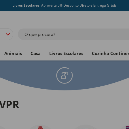
Livros Escolares
! Aproveite 5% Desconto Direto e Entrega Grátis
O que procura?
Animais
Casa
Livros Escolares
Cozinha Contine
PVPR