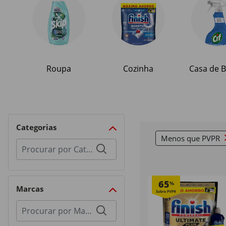
Roupa
Cozinha
Casa de 
Categorias
Menos que PVPR
R
Procurar
por
categorias
65
%
Marcas
Procurar
por