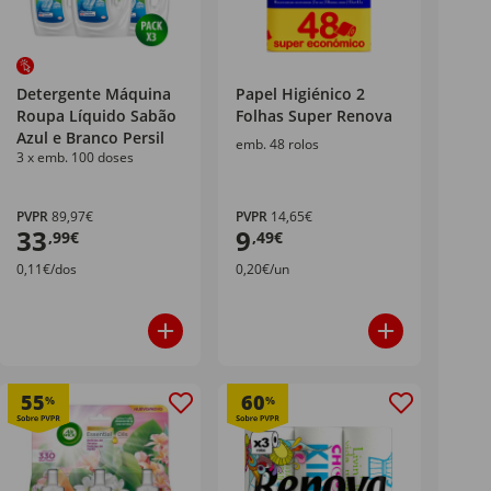
Detergente Máquina
Papel Higiénico 2
Roupa Líquido Sabão
Folhas Super Renova
Azul e Branco Persil
emb. 48 rolos
3 x emb. 100 doses
PVPR
89,97€
PVPR
14,65€
33
9
,99€
,49€
0,11€/dos
0,20€/un
55
60
%
%