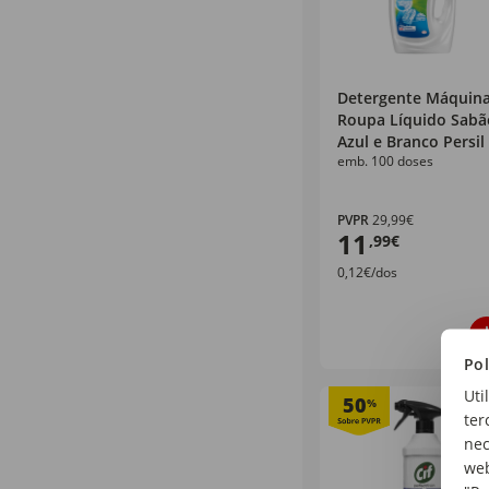
Detergente Máquin
Roupa Líquido Sabã
Azul e Branco Persil
emb. 100 doses
PVPR
29,99€
11
,99€
0,12€/dos
Pol
Uti
50
%
ter
nec
web