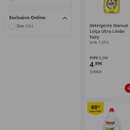
Refine by Preço: + €20
Exclusivo Online
Detergente Manual
Sim
(36)
Loiça Ultra Limão
Refine by Exclusivo Online: Sim
Fairy
emb. 1,25 lt
PVPR
6,29€
4
,99€
3,99€/lt
60
%