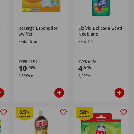
a
Recarga Espanador
Lixívia Delicada Gentil
Swiffer
Neoblanc
emb. 18 un
emb. 2 lt
PVPR
13,99€
PVPR
6,19€
10
4
,49€
,64€
0,58€/un
2,32€/lt
25
50
%
%