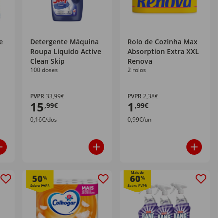
e
Detergente Máquina
Rolo de Cozinha Max
Roupa Líquido Active
Absorption Extra XXL
h
Clean Skip
Renova
100 doses
2 rolos
PVPR
33,99€
PVPR
2,38€
15
1
,99€
,99€
0,16€/dos
0,99€/un
VPR
Mais de
50
60
%
%