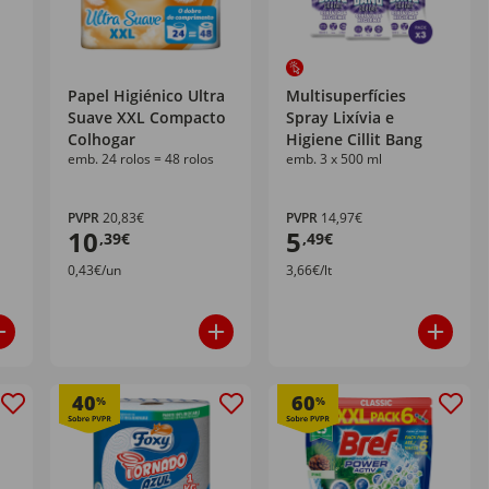
Papel Higiénico Ultra
Multisuperfícies
Suave XXL Compacto
Spray Lixívia e
Colhogar
Higiene Cillit Bang
emb. 24 rolos = 48 rolos
emb. 3 x 500 ml
PVPR
20,83€
PVPR
14,97€
10
5
,39€
,49€
0,43€/un
3,66€/lt
40
60
%
%