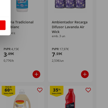
Lixívia Tradicional
Ambientador Recarga
S
Neoblanc
Difusor Lavanda Air
Wick
emb. 4 lt
emb. 3 un
PVPR
4,15€
PVPR
17,97€
3
7
,09€
,59€
0,77€/lt
2,53€/un
Mais de
60
35
%
%