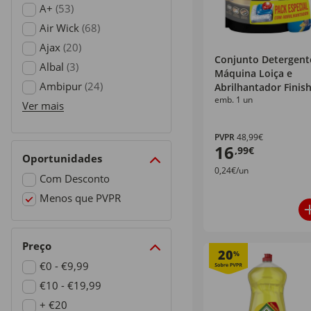
marcas
A+
(53)
Refine by Marcas: A+
Air Wick
(68)
Refine by Marcas: Air Wick
Ajax
(20)
Conjunto Detergent
Refine by Marcas: Ajax
Albal
(3)
Máquina Loiça e
Refine by Marcas: Albal
Ambipur
(24)
Abrilhantador Finis
emb. 1 un
Refine by Marcas: Ambipur
Ver mais
PVPR
48,99€
16
,99€
Oportunidades
0,24€/un
Com Desconto
Refine by Oportunidades: Com Desconto
Menos que PVPR
selected Currently Refined by Oportunidades: Menos que P
Preço
20
%
€0 - €9,99
Refine by Preço: €0 - €9,99
€10 - €19,99
Refine by Preço: €10 - €19,99
+ €20