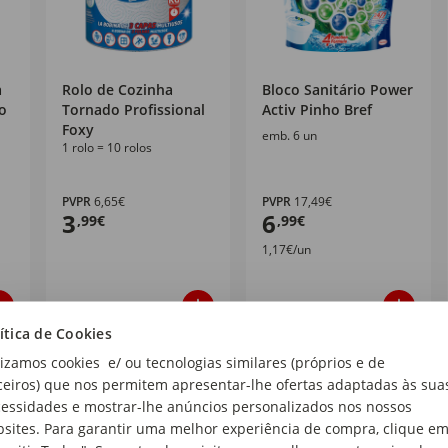
a
Rolo de Cozinha
Bloco Sanitário Power
o
Tornado Profissional
Activ Pinho Bref
Foxy
emb. 6 un
1 rolo = 10 rolos
PVPR
6,65€
PVPR
17,49€
3
6
,99€
,99€
1,17€/un
ítica de Cookies
lizamos cookies e/ ou tecnologias similares (próprios e de
Mais de
60
30
%
%
ceiros) que nos permitem apresentar-lhe ofertas adaptadas às sua
essidades e mostrar-lhe anúncios personalizados nos nossos
sites. Para garantir uma melhor experiência de compra, clique e