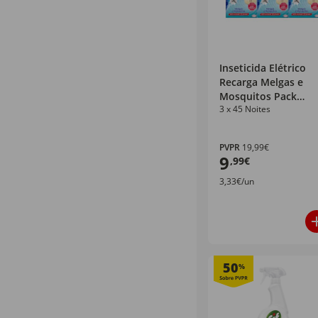
Inseticida Elétrico
Recarga Melgas e
Mosquitos Pack
3 x 45 Noites
Triplo Dum Dum
PVPR
19,99€
9
,99€
3,33€/un
50
%