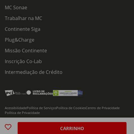
MC Sonae
Trabalhar na MC
Continente Siga
Plug&Charge
Missão Continente
Inscrição Co-Lab
Intermediação de Crédito
Acessibilidade
Política de Serviços
Política de Cookies
Centro de Privacidade
Política de Privacidade
© 2026 Modelo Continente Hipermercados, S.A. Todos os direitos reservados
CARRINHO