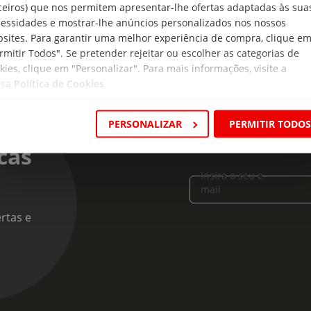
ceiros) que nos permitem apresentar-lhe ofertas adaptadas às sua
essidades e mostrar-lhe anúncios personalizados nos nossos
sites. Para garantir uma melhor experiência de compra, clique e
rmitir Todos". Se pretender rejeitar ou escolher as categorias de
kies, clique em "Personalizar". Para mais informações, visite a
ssa
Política de Cookies
.
PERSONALIZAR
PERMITIR TODO
cas
Insira o seu e-
mail
rtas e