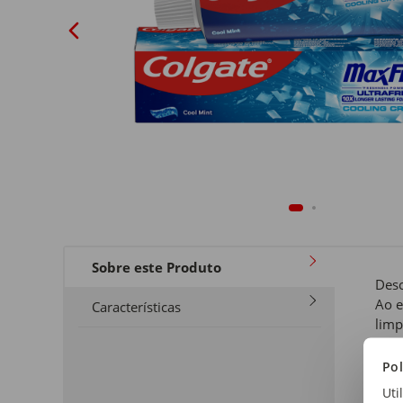
Sobre este Produto
Desc
Ao e
Características
limp
Tipo
Pol
Past
Uti