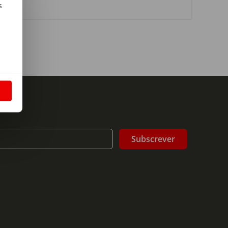
s
m
S
Subscrever