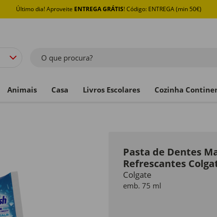
Último dia! Aproveite
ENTREGA GRÁTIS
! Código: ENTREGA (min 50€)
O que procura?
Animais
Casa
Livros Escolares
Cozinha Contine
Pasta de Dentes Ma
Refrescantes Colga
Colgate
emb. 75 ml