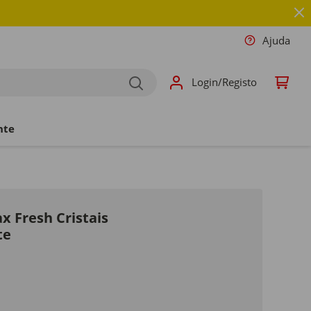
Ajuda
Login/Registo
nte
x Fresh Cristais
te