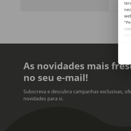
ter
nec
web
"Pe
coo
no
As novidades mais fres
no seu e-mail!
Subscreva e descubra campanhas exclusivas, ofe
novidades para si.