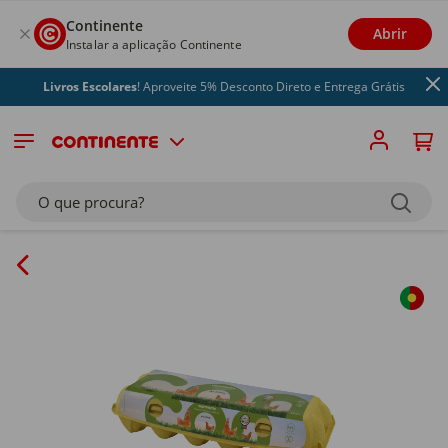
Continente
Abrir
Instalar a aplicação Continente
Livros Escolares
! Aproveite 5% Desconto Direto e Entrega Grátis
O que procura?