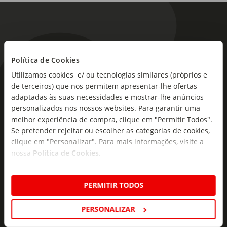
Política de Cookies
Utilizamos cookies e/ ou tecnologias similares (próprios e
As novidades mais frescas no
de terceiros) que nos permitem apresentar-lhe ofertas
seu e-mail!
adaptadas às suas necessidades e mostrar-lhe anúncios
personalizados nos nossos websites. Para garantir uma
Subscreva e descubra campanhas exclusivas,
melhor experiência de compra, clique em "Permitir Todos".
ofertas e novidades para si.
Se pretender rejeitar ou escolher as categorias de cookies,
clique em "Personalizar". Para mais informações, visite a
Insira o seu e-
nossa
Política de Cookies
.
Subscrever
mail
PERMITIR TODOS
PERSONALIZAR