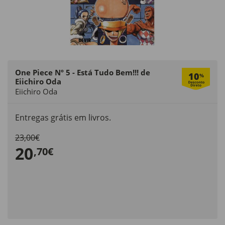
One Piece Nº 5 - Está Tudo Bem!!! de
10
%
Eiichiro Oda
Eiichiro Oda
Entregas grátis em livros.
23,00€
20
,70€