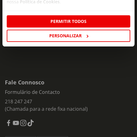
nossa
Política de Cookies
.
Subscreva e descubra campanhas exclusivas,
ofertas e novidades para si.
PERMITIR TODOS
Insira o seu e-
Subscrever
mail
PERSONALIZAR
Fale Connosco
Formulário de Contacto
218 247 247
(Chamada para a rede fixa nacional)