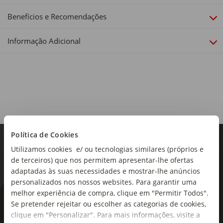
Story
Benefícios e Recomendações
Informação Adicional
Política de Cookies
Utilizamos cookies e/ ou tecnologias similares (próprios e
de terceiros) que nos permitem apresentar-lhe ofertas
adaptadas às suas necessidades e mostrar-lhe anúncios
personalizados nos nossos websites. Para garantir uma
melhor experiência de compra, clique em "Permitir Todos".
As novidades mais frescas no
Se pretender rejeitar ou escolher as categorias de cookies,
seu e-mail!
clique em "Personalizar". Para mais informações, visite a