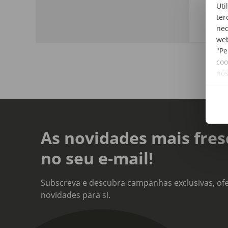
Uti
cará
ter
nec
web
"Pe
coo
no
As novidades mais fres
no seu e-mail!
Subscreva e descubra campanhas exclusivas, ofe
novidades para si.