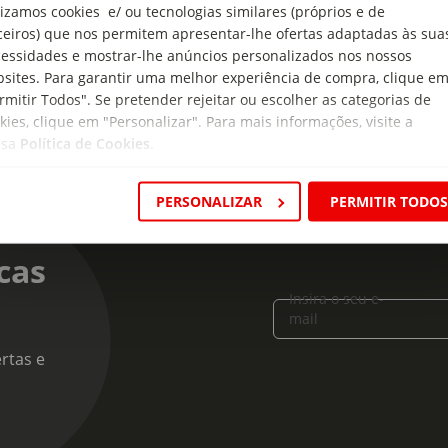
lizamos cookies e/ ou tecnologias similares (próprios e de
ter obrigatório e/ou voluntário, de um produto alimentar antes de
ceiros) que nos permitem apresentar-lhe ofertas adaptadas às sua
essidades e mostrar-lhe anúncios personalizados nos nossos
sites. Para garantir uma melhor experiência de compra, clique e
rmitir Todos". Se pretender rejeitar ou escolher as categorias de
kies, clique em "Personalizar". Para mais informações, visite a
ssa
Política de Cookies
.
PERSONALIZAR
PERMITIR TODO
cas
Insira o seu e-
mail
rtas e