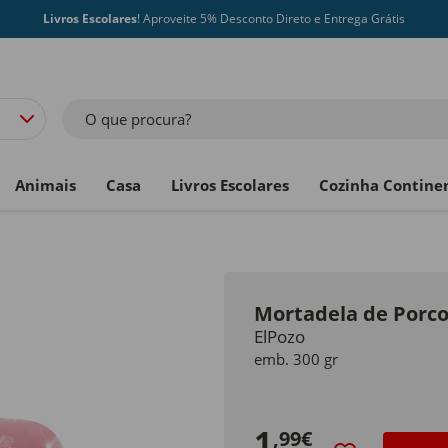
Livros Escolares
! Aproveite 5% Desconto Direto e Entrega Grátis
O que procura?
Animais
Casa
Livros Escolares
Cozinha Contine
Mortadela de Porco 
ElPozo
emb. 300 gr
1
,99€