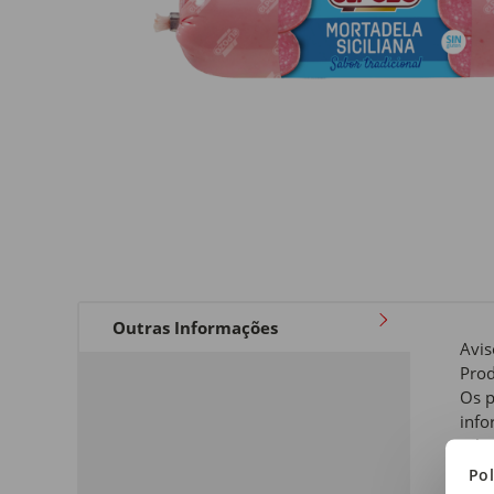
Outras Informações
Avis
Pro
Os p
info
rela
a qu
Pol
de i