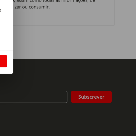
 o utilizar ou consumir.
s
m
S
Subscrever