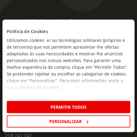
As novidades mais frescas no
seu e-mail!
Política de Cookies
Utilizamos cookies e/ ou tecnologias similares (próprios e
Subscreva e descubra campanhas exclusivas,
de terceiros) que nos permitem apresentar-lhe ofertas
ofertas e novidades para si.
adaptadas às suas necessidades e mostrar-lhe anúncios
personalizados nos nossos websites. Para garantir uma
Insira o seu e-
melhor experiência de compra, clique em "Permitir Todos".
Subscrever
mail
Se pretender rejeitar ou escolher as categorias de cookies,
clique em "Personalizar". Para mais informações, visite a
nossa
Política de Cookies
.
PERMITIR TODOS
Fale Connosco
PERSONALIZAR
Formulário de Contacto
218 247 247