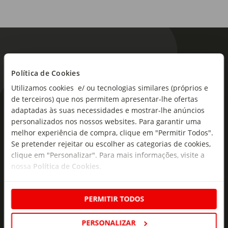
Política de Cookies
Utilizamos cookies e/ ou tecnologias similares (próprios e
de terceiros) que nos permitem apresentar-lhe ofertas
As novidades mais frescas no
adaptadas às suas necessidades e mostrar-lhe anúncios
seu e-mail!
personalizados nos nossos websites. Para garantir uma
melhor experiência de compra, clique em "Permitir Todos".
Subscreva e descubra campanhas exclusivas,
Se pretender rejeitar ou escolher as categorias de cookies,
clique em "Personalizar". Para mais informações, visite a
ofertas e novidades para si.
nossa
Política de Cookies
.
Insira o seu e-
Subscrever
mail
PERMITIR TODOS
PERSONALIZAR