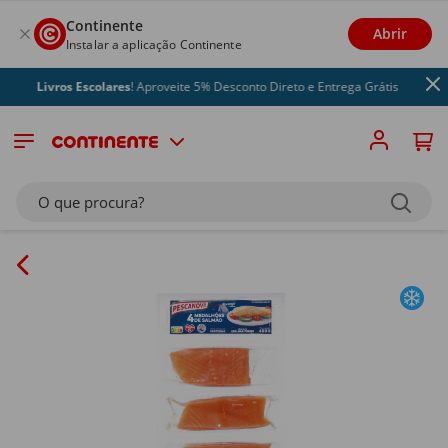
Continente
Abrir
Instalar a aplicação Continente
Livros Escolares
! Aproveite 5% Desconto Direto e Entrega Grátis
O que procura?