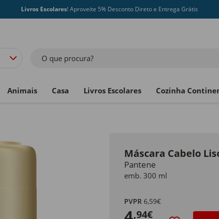
Livros Escolares
! Aproveite 5% Desconto Direto e Entrega Grátis
O que procura?
Animais
Casa
Livros Escolares
Cozinha Contine
Máscara Cabelo Lis
Pantene
emb. 300 ml
PVPR
6,59€
4
,94€