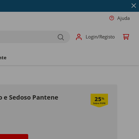
Ajuda
Login/Registo
nte
o e Sedoso Pantene
25
%