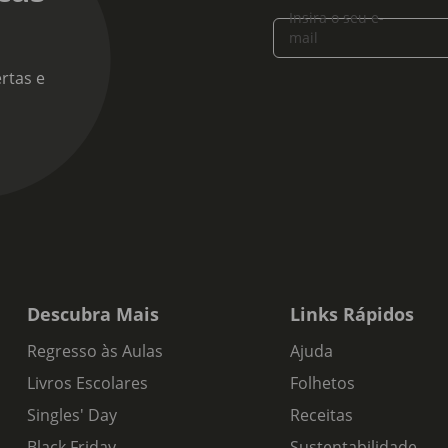
Insira o seu e-
mail
rtas e
Descubra Mais
Links Rápidos
Regresso às Aulas
Ajuda
Livros Escolares
Folhetos
Singles' Day
Receitas
Black Friday
Sustentabilidade