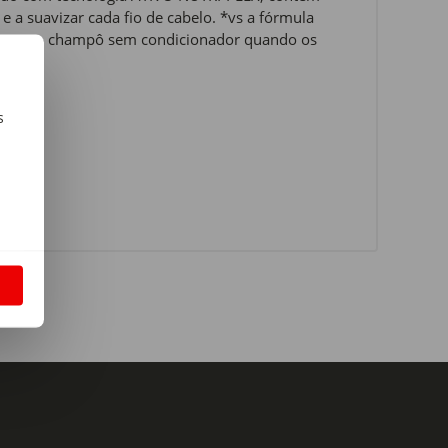
e a suavizar cada fio de cabelo. *vs a fórmula
ão com o champô sem condicionador quando os
s
m
S