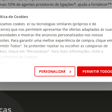
mais 50% de agentes protetores de ligações*, ajuda a fortalecer** 
rior **contra os danos causados pela estilização em comparaç
utos champô e creme são utilizados em conjunto.
ítica de Cookies
lizamos cookies e/ ou tecnologias similares (próprios e de
 de cabelo:
ceiros) que nos permitem apresentar-lhe ofertas adaptadas às sua
ado ou seco
essidades e mostrar-lhe anúncios personalizados nos nossos
sites. Para garantir uma melhor experiência de compra, clique e
 de produto:
rmitir Todos". Se pretender rejeitar ou escolher as categorias de
cara Cabelo
kies, clique em "Personalizar". Para mais informações, visite a
ssa
Política de Cookies
.
PERSONALIZAR
PERMITIR TODO
cas