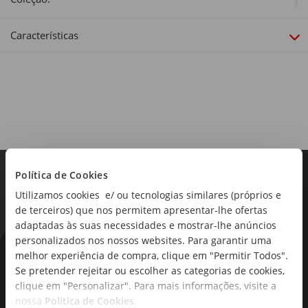
Lumocolor Permanent
Características
Política de Cookies
Utilizamos cookies e/ ou tecnologias similares (próprios e
de terceiros) que nos permitem apresentar-lhe ofertas
adaptadas às suas necessidades e mostrar-lhe anúncios
personalizados nos nossos websites. Para garantir uma
As novidades mais frescas no
melhor experiência de compra, clique em "Permitir Todos".
Se pretender rejeitar ou escolher as categorias de cookies,
seu e-mail!
clique em "Personalizar". Para mais informações, visite a
nossa
Política de Cookies
.
Subscreva e descubra campanhas exclusivas,