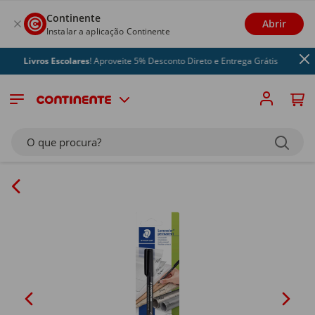
Continente
Abrir
Instalar a aplicação Continente
Livros Escolares
! Aproveite 5% Desconto Direto e Entrega Grátis
O que procura?