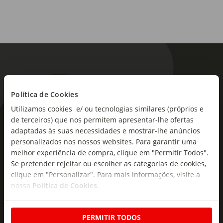
Política de Cookies
Utilizamos cookies e/ ou tecnologias similares (próprios e
As novidades mais frescas no
de terceiros) que nos permitem apresentar-lhe ofertas
adaptadas às suas necessidades e mostrar-lhe anúncios
seu e-mail!
personalizados nos nossos websites. Para garantir uma
melhor experiência de compra, clique em "Permitir Todos".
Subscreva e descubra campanhas exclusivas,
Se pretender rejeitar ou escolher as categorias de cookies,
ofertas e novidades para si.
clique em "Personalizar". Para mais informações, visite a
nossa
Política de Cookies
.
Insira o seu e-
Subscrever
mail
PERMITIR TODOS