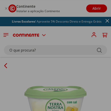
Continente
Abrir
Instalar a aplicação Continente
Livros Escolares
! Aproveite 5% Desconto Direto e Entrega Grátis
O que procura?