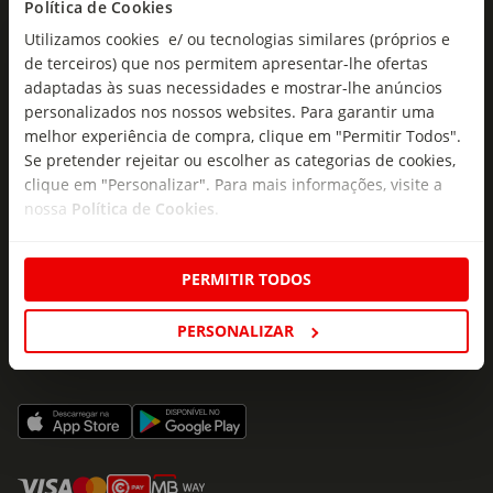
Política de Cookies
Insira o seu e-
Subscrever
mail
Utilizamos cookies e/ ou tecnologias similares (próprios e
de terceiros) que nos permitem apresentar-lhe ofertas
adaptadas às suas necessidades e mostrar-lhe anúncios
personalizados nos nossos websites. Para garantir uma
melhor experiência de compra, clique em "Permitir Todos".
Se pretender rejeitar ou escolher as categorias de cookies,
clique em "Personalizar". Para mais informações, visite a
Fale Connosco
nossa
Política de Cookies
.
Formulário de Contacto
218 247 247
PERMITIR TODOS
(Chamada para a rede fixa nacional)
PERSONALIZAR