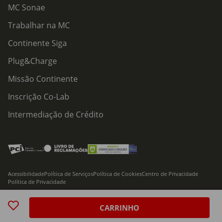
MC Sonae
Trabalhar na MC
Continente Siga
Plug&Charge
Missão Continente
Inscrição Co-Lab
Intermediação de Crédito
Acessibilidade
Política de Serviços
Política de Cookies
Centro de Privacidade
Política de Privacidade
© 2026 Modelo Continente Hipermercados, S.A. Todos os direitos reservados
CARRINHO