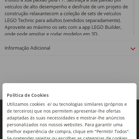
veículos de alto desempenho e desfrute de um projeto de
construção relaxantecom a coleção de sets de veículos
LEGO Technic para adultos (vendidos separadamente).
Aproveite ao máximo os sets com a app LEGO Builder,
onde pode ampliar e rodar modelos em 3D.
Tipo de produto:
Informação Adicional
Construções
Peças:
1639
Idade Recomendada:
+18 Anos
Política de Cookies
Utilizamos cookies e/ ou tecnologias similares (próprios e
Dimensões:
de terceiros) que nos permitem apresentar-lhe ofertas
Largura x Profundidade x Altura: 55,5 x 37,8 x 10,3cm
adaptadas às suas necessidades e mostrar-lhe anúncios
personalizados nos nossos websites. Para garantir uma
Coleção:
melhor experiência de compra, clique em "Permitir Todos".
Technic
Se pretender rejeitar ou escolher as categorias de cookies,