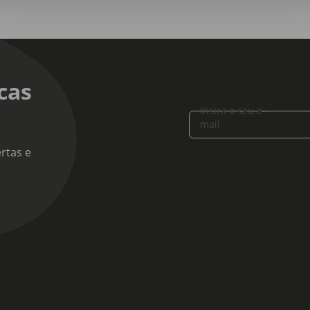
cas
Insira o seu e-
mail
rtas e