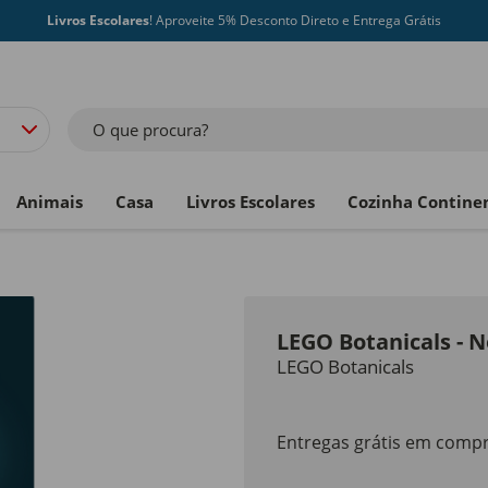
Livros Escolares
! Aproveite 5% Desconto Direto e Entrega Grátis
O que procura?
Animais
Casa
Livros Escolares
Cozinha Contine
LEGO Botanicals - N
LEGO Botanicals
Entregas grátis em compr