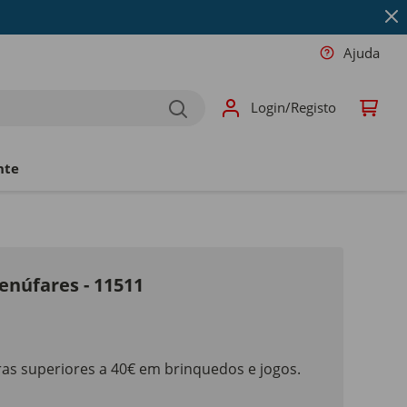
Ajuda
Login/Registo
nte
enúfares - 11511
as superiores a 40€ em brinquedos e jogos.