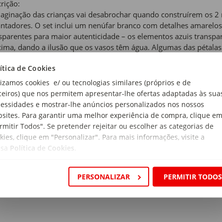
rição:
aginação das crianças vai desabrochar quando construírem os 2
ntadores. O set inclui um nenúfar branco com detalhes amarelos
sparentes para maior autenticidade – os elementos azuis transp
ima, dando a ilusão que os vasos têm água. Algumas das pétalas 
táveis, podendo estar abertas ou fechadas. Depois de construíre
ítica de Cookies
-los orgulhosamente numa decoração para a casa.
lizamos cookies e/ ou tecnologias similares (próprios e de
 de produto:
ceiros) que nos permitem apresentar-lhe ofertas adaptadas às sua
truções
essidades e mostrar-lhe anúncios personalizados nos nossos
sites. Para garantir uma melhor experiência de compra, clique e
s:
rmitir Todos". Se pretender rejeitar ou escolher as categorias de
kies, clique em "Personalizar". Para mais informações, visite a
ssa
Política de Cookies
.
de Recomendada:
Anos
PERSONALIZAR
PERMITIR TODO