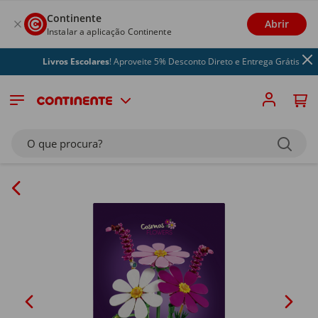
Continente
Abrir
Instalar a aplicação Continente
Livros Escolares
! Aproveite 5% Desconto Direto e Entrega Grátis
O que procura?