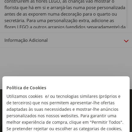
construírem as flores LEGO, as crianças vão mostrar o
florista que há em si e arranjá-las numa pose personalizada
antes de as exporem numa decoração para o quarto ou
secretária. Para uma personalização extra, adicione as
flores LEGO a outros arranjos (vendidos separadamente) da
coleção LEGO Botanicals, criando exposições ainda
maiores.
Informação Adicional
Tipo de produto:
Construções
Peças:
171
Política de Cookies
Idade Recomendada:
Utilizamos cookies e/ ou tecnologias similares (próprios e
+ 9 Anos
de terceiros) que nos permitem apresentar-lhe ofertas
Dimensões:
adaptadas às suas necessidades e mostrar-lhe anúncios
14,1 x 19,1 x 4,6cm
personalizados nos nossos websites. Para garantir uma
melhor experiência de compra, clique em "Permitir Todos".
Se pretender rejeitar ou escolher as categorias de cookies,