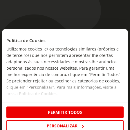
Política de Cookies
As novidades mais frescas no
Utilizamos cookies e/ ou tecnologias similares (próprios e
seu e-mail!
de terceiros) que nos permitem apresentar-lhe ofertas
adaptadas às suas necessidades e mostrar-lhe anúncios
Subscreva e descubra campanhas exclusivas,
personalizados nos nossos websites. Para garantir uma
ofertas e novidades para si.
melhor experiência de compra, clique em "Permitir Todos".
Insira o seu e-
Se pretender rejeitar ou escolher as categorias de cookies,
Subscrever
mail
clique em "Personalizar". Para mais informações, visite a
nossa
Política de Cookies
.
PERMITIR TODOS
PERSONALIZAR