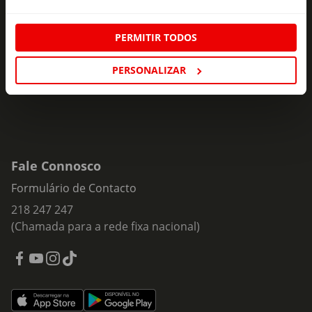
Comprimento x Largura x Altura: 26 x 10,5 x 25 cm
ofertas e novidades para si.
Linha:
PERMITIR TODOS
Insira o seu e-
Style Essential
Subscrever
mail
PERSONALIZAR
Fale Connosco
Formulário de Contacto
218 247 247
(Chamada para a rede fixa nacional)