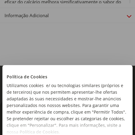
eficaz do calcário melhora significativamente o sabor do
café e do chá, ajudando ainda a proteger os seus
eletrodomésticos. O sistema de filtragem reduz também
Informação Adicional
substâncias indesejáveis como o cloro, partículas finas (¿ 30
¿m) e metais como o chumbo e o cobre, caso estejam
presentes na água da torneira.
Cor:
Branco
Inclui:
Inclui: 1 jarro filtrante BRITA Style Essential em branco e 1
Política de Cookies
cartucho MAXTRA PRO Expert em cálcio
Utilizamos cookies e/ ou tecnologias similares (próprios e
de terceiros) que nos permitem apresentar-lhe ofertas
Material:
adaptadas às suas necessidades e mostrar-lhe anúncios
Plástico sem BPA
personalizados nos nossos websites. Para garantir uma
As novidades mais frescas no
melhor experiência de compra, clique em "Permitir Todos".
Capacidade:
Se pretender rejeitar ou escolher as categorias de cookies,
2,4 Lt
seu e-mail!
clique em "Personalizar". Para mais informações, visite a
Dimensões:
nossa
Política de Cookies
.
Subscreva e descubra campanhas exclusivas,