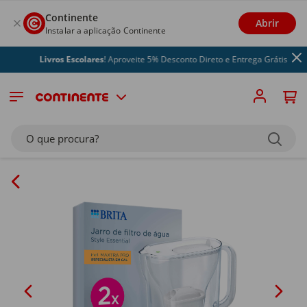
Continente
Abrir
Instalar a aplicação Continente
Livros Escolares
! Aproveite 5% Desconto Direto e Entrega Grátis
O que procura?