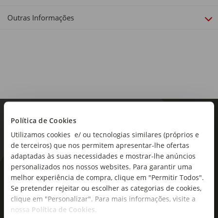
Outras Informações
Política de Cookies
Utilizamos cookies e/ ou tecnologias similares (próprios e
de terceiros) que nos permitem apresentar-lhe ofertas
adaptadas às suas necessidades e mostrar-lhe anúncios
personalizados nos nossos websites. Para garantir uma
As novidades mais frescas no
melhor experiência de compra, clique em "Permitir Todos".
seu e-mail!
Se pretender rejeitar ou escolher as categorias de cookies,
clique em "Personalizar". Para mais informações, visite a
Subscreva e descubra campanhas exclusivas,
nossa
Política de Cookies
.