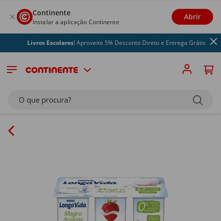
Continente
Abrir
Instalar a aplicação Continente
Livros Escolares
! Aproveite 5% Desconto Direto e Entrega Grátis
O que procura?