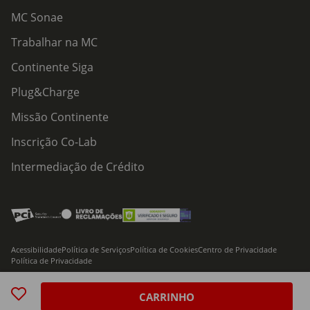
MC Sonae
Trabalhar na MC
Continente Siga
Plug&Charge
Missão Continente
Inscrição Co-Lab
Intermediação de Crédito
Acessibilidade
Política de Serviços
Política de Cookies
Centro de Privacidade
Política de Privacidade
© 2026 Modelo Continente Hipermercados, S.A. Todos os direitos reservados
CARRINHO