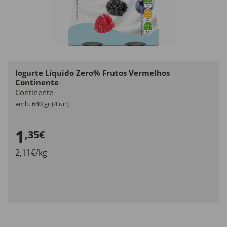
Iogurte Líquido Zero% Frutos Vermelhos
Continente
Continente
emb. 640 gr (4 un)
1
,35€
2,11€/kg