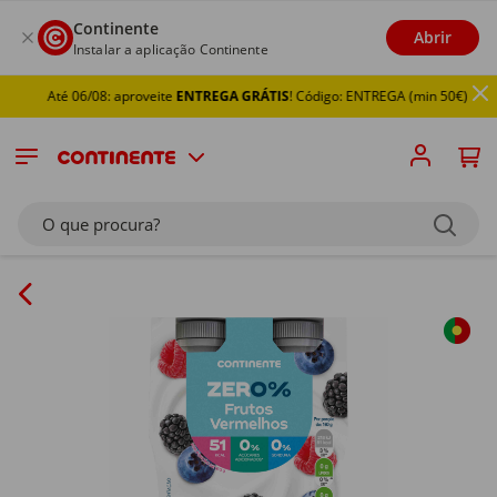
Continente
Abrir
Instalar a aplicação Continente
Até 06/08: aproveite
ENTREGA GRÁTIS
! Código: ENTREGA (min 50€)
O que procura?