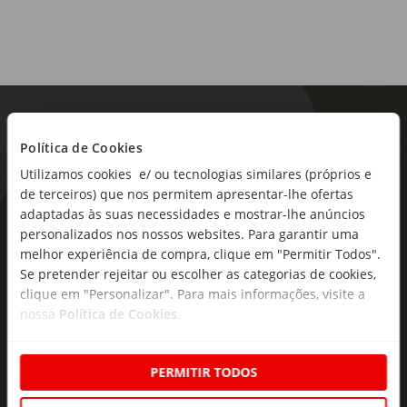
Política de Cookies
Utilizamos cookies e/ ou tecnologias similares (próprios e
de terceiros) que nos permitem apresentar-lhe ofertas
adaptadas às suas necessidades e mostrar-lhe anúncios
As novidades mais frescas no
personalizados nos nossos websites. Para garantir uma
seu e-mail!
melhor experiência de compra, clique em "Permitir Todos".
Se pretender rejeitar ou escolher as categorias de cookies,
Subscreva e descubra campanhas exclusivas,
clique em "Personalizar". Para mais informações, visite a
ofertas e novidades para si.
nossa
Política de Cookies
.
Insira o seu e-
Subscrever
mail
PERMITIR TODOS